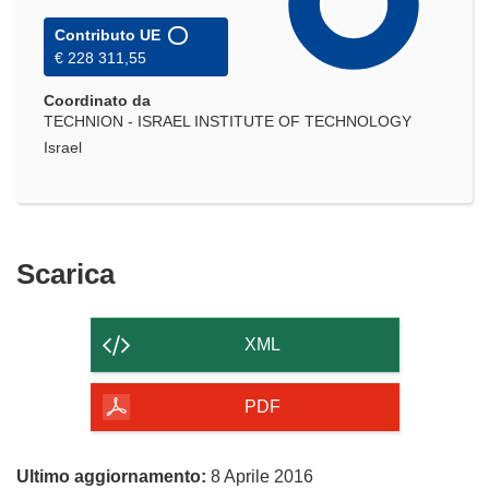
Contributo UE
€ 228 311,55
Coordinato da
TECHNION - ISRAEL INSTITUTE OF TECHNOLOGY
Israel
Scarica
Scarica
il
contenuto
XML
della
pagina
PDF
Ultimo aggiornamento:
8 Aprile 2016