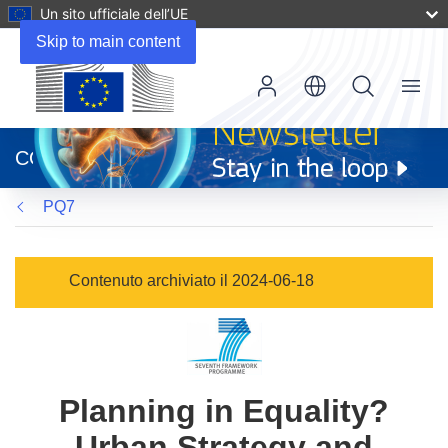
Un sito ufficiale dell’UE
Skip to main content
Menu
(si
apre
CORDIS
in
una
PQ7
nuova
finestra)
Contenuto archiviato il 2024-06-18
Planning in Equality?
Urban Strategy and