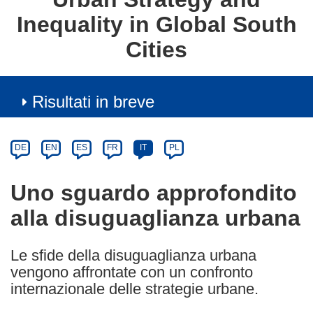
Inequality in Global South
Cities
Risultati in breve
Article
Category
Article
DE
EN
ES
FR
IT
PL
available
in
Uno sguardo approfondito
the
alla disuguaglianza urbana
following
languages:
Le sfide della disuguaglianza urbana
vengono affrontate con un confronto
internazionale delle strategie urbane.