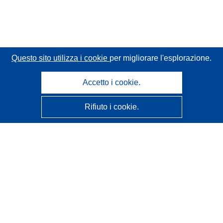
Questo sito utilizza i cookie
per migliorare l'esplorazione.
Accetto i cookie.
Rifiuto i cookie.
CORDIS - Risultati della ricerca dell’UE
Questo sito web è gestito dall'
Ufficio delle pubblicazioni
dell'Unione europea
Accessibilità
Classificazione semi-automatica dei progetti - Informativa
sulla spiegabilità