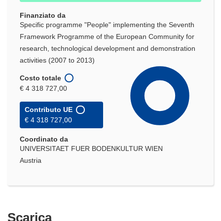
nuova
Finanziato da
finestra)
Specific programme "People" implementing the Seventh
Framework Programme of the European Community for
research, technological development and demonstration
activities (2007 to 2013)
Costo totale
€ 4 318 727,00
Contributo UE
€ 4 318 727,00
Coordinato da
UNIVERSITAET FUER BODENKULTUR WIEN
Austria
Scarica
Scarica