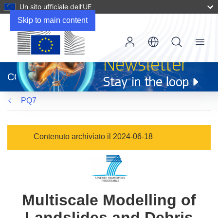
Un sito ufficiale dell’UE
Skip to main content
Menu
(si
apre
CORDIS
in
una
PQ7
nuova
finestra)
Contenuto archiviato il 2024-06-18
Multiscale Modelling of
Landslides and Debris