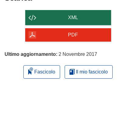
il
contenuto
XML
della
pagina
PDF
Ultimo aggiornamento:
2 Novembre 2017
Fascicolo
Il mio fascicolo