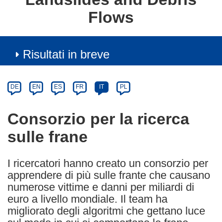
Flows
Risultati in breve
Article
Category
Article
DE
EN
ES
FR
IT
PL
available
in
Consorzio per la ricerca
the
sulle frane
following
languages:
I ricercatori hanno creato un consorzio per
apprendere di più sulle frante che causano
numerose vittime e danni per miliardi di
euro a livello mondiale. Il team ha
migliorato degli algoritmi che gettano luce