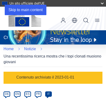
Un sito ufficiale dell’UE
Skip to main content
Menu
(si
apre
CORDIS
in
una
Home
Notizie
nuova
finestra)
Una recentissima ricerca mostra che i topi clonati muoiono
giovani
Article
Contenuto archiviato il 2023-01-01
Category
Article
DE
EN
ES
FR
IT
available
in