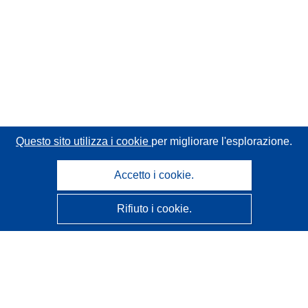
Questo sito utilizza i cookie
per migliorare l'esplorazione.
Accetto i cookie.
Rifiuto i cookie.
CORDIS - Risultati della ricerca dell’UE
Questo sito web è gestito dall'
Ufficio delle pubblicazioni
dell'Unione europea