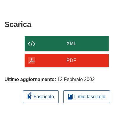
Scarica
Scarica
il
contenuto
XML
della
pagina
PDF
Ultimo aggiornamento:
12 Febbraio 2002
Fascicolo
Il mio fascicolo