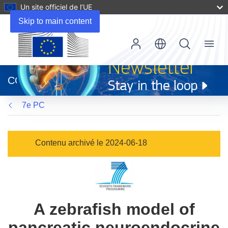
Un site officiel de l’UE
Skip to main content
Menu
(s’ouvre
dans
CORDIS
une
nouvelle
7e PC
fenêtre)
Contenu archivé le 2024-06-18
A zebrafish model of
pancreatic neuroendocrine