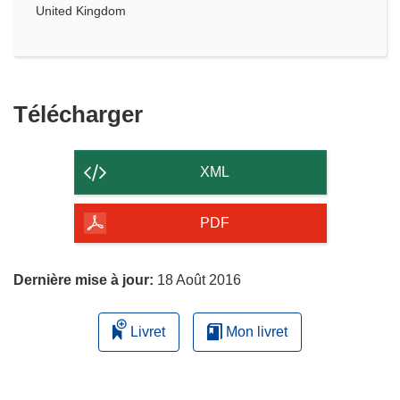
United Kingdom
Télécharger
Télécharger
le
contenu
XML
de
la
PDF
page
Dernière mise à jour:
18 Août 2016
Livret
Mon livret