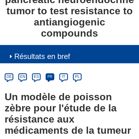
tumor to test resistance to
antiangiogenic
compounds
Résultats en bref
Article
Category
Article
DE
EN
ES
FR
IT
PL
available
in
Un modèle de poisson
the
zèbre pour l'étude de la
following
languages:
résistance aux
médicaments de la tumeur