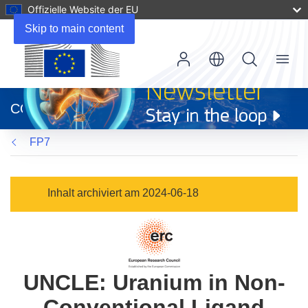
Offizielle Website der EU
Skip to main content
Menu
(öffnet
in
CORDIS
neuem
Fenster)
FP7
Inhalt archiviert am 2024-06-18
UNCLE: Uranium in Non-
Conventional Ligand