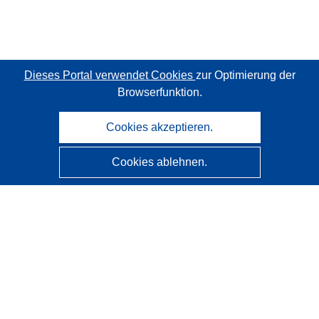
Dieses Portal verwendet Cookies
zur Optimierung der
Browserfunktion.
Cookies akzeptieren.
Cookies ablehnen.
CORDIS - Forschungsergebnisse der EU
Diese Website wird vom
Amt für Veröffentlichungen der
Europäischen Union
verwaltet.
Barrierefreiheit
Halbautomatische Projektklassifizierung - Hinweis zur