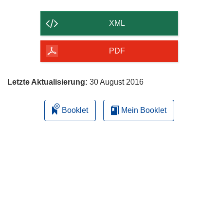
Inhalt
der
XML
Seite
herunterladen
PDF
Letzte Aktualisierung:
30 August 2016
Booklet
Mein Booklet