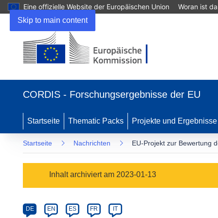
Eine offizielle Website der Europäischen Union
Woran ist d
Skip to main content
(öffnet
in
CORDIS - Forschungsergebnisse der EU
neuem
Fenster)
Startseite
Thematic Packs
Projekte und Ergebnisse
Startseite
Nachrichten
EU-Projekt zur Bewertung 
Article
Inhalt archiviert am 2023-01-13
Category
Article
DE
EN
ES
FR
IT