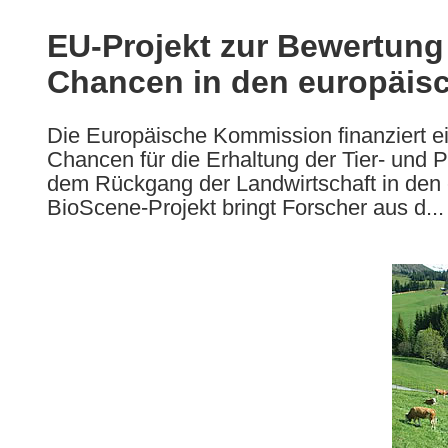
available
in
EU-Projekt zur Bewertun
the
Chancen in den europäis
following
languages:
Die Europäische Kommission finanziert ei
Chancen für die Erhaltung der Tier- und P
dem Rückgang der Landwirtschaft in den
BioScene-Projekt bringt Forscher aus d...