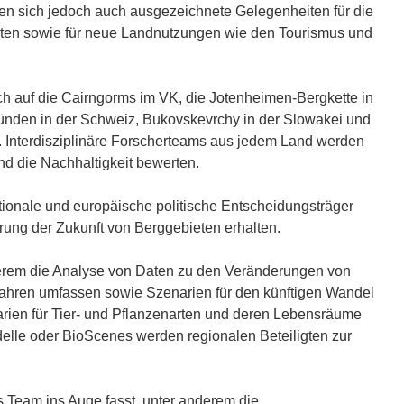
en sich jedoch auch ausgezeichnete Gelegenheiten für die
Arten sowie für neue Landnutzungen wie den Tourismus und
ich auf die Cairngorms im VK, die Jotenheimen-Bergkette in
ünden in der Schweiz, Bukovskevrchy in der Slowakei und
. Interdisziplinäre Forscherteams aus jedem Land werden
und die Nachhaltigkeit bewerten.
ationale und europäische politische Entscheidungsträger
rung der Zukunft von Berggebieten erhalten.
erem die Analyse von Daten zu den Veränderungen von
Jahren umfassen sowie Szenarien für den künftigen Wandel
narien für Tier- und Pflanzenarten und deren Lebensräume
elle oder BioScenes werden regionalen Beteiligten zur
s Team ins Auge fasst, unter anderem die