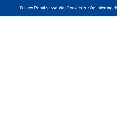
Dieses Portal verwendet Cookies
zur Optimierung d
CORDIS - Forschungsergebnisse der EU
Diese Website wird vom
Amt für Veröffentlichungen der
Europäischen Union
verwaltet.
Barrierefreiheit
Halbautomatische Projektklassifizierung - Hinweis zur
Erklärbarkeit