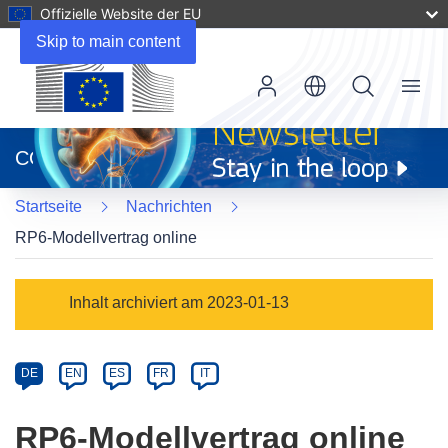
Offizielle Website der EU
Skip to main content
Menu
(öffnet
in
CORDIS
neuem
Fenster)
Startseite
Nachrichten
RP6-Modellvertrag online
Article
Inhalt archiviert am 2023-01-13
Category
Article
DE
EN
ES
FR
IT
available
in
RP6-Modellvertrag online
the