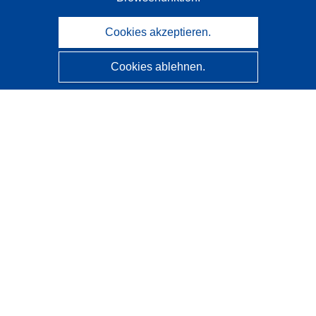
Cookies akzeptieren.
Cookies ablehnen.
CORDIS - Forschungsergebnisse der EU
Diese Website wird vom
Amt für Veröffentlichungen der
Europäischen Union
verwaltet.
Barrierefreiheit
Halbautomatische Projektklassifizierung - Hinweis zur
Erklärbarkeit
Kontakt
Wenden Sie sich an das Help Desk