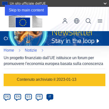
Un sito ufficiale dell’UE
Skip to main content
Menu
(si
apre
CORDIS
in
una
Home
Notizie
nuova
finestra)
Un progetto finanziato dall'UE istituisce un forum per
promuovere l'economia europea basata sulla conoscenza
Article
Contenuto archiviato il 2023-01-13
Category
Article
DE
EN
ES
FR
IT
available
in