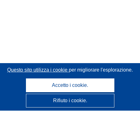
Questo sito utilizza i cookie
per migliorare l'esplorazione.
Accetto i cookie.
Rifiuto i cookie.
CORDIS - Risultati della ricerca dell’UE
Questo sito web è gestito dall'
Ufficio delle pubblicazioni
dell'Unione europea