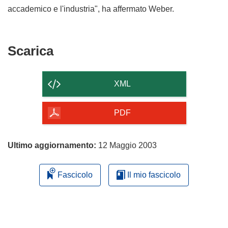
accademico e l'industria", ha affermato Weber.
Scarica
Scarica
il
contenuto
XML
della
pagina
PDF
Ultimo aggiornamento:
12 Maggio 2003
Fascicolo
Il mio fascicolo