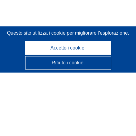
Questo sito utilizza i cookie
per migliorare l'esplorazione.
Accetto i cookie.
Rifiuto i cookie.
CORDIS - Risultati della ricerca dell’UE
Questo sito web è gestito dall'
Ufficio delle pubblicazioni
dell'Unione europea
Accessibilità
Classificazione semi-automatica dei progetti - Informativa
sulla spiegabilità