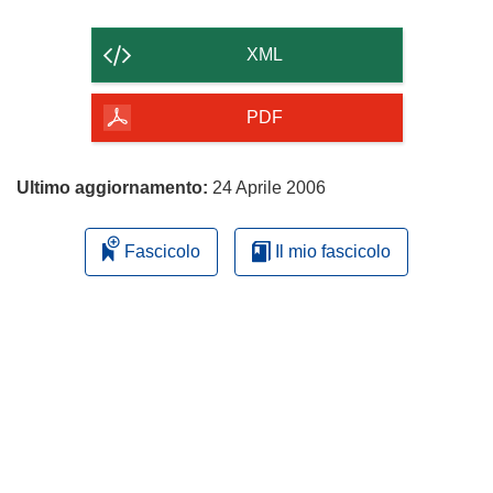
il
contenuto
XML
della
pagina
PDF
Ultimo aggiornamento:
24 Aprile 2006
Fascicolo
Il mio fascicolo