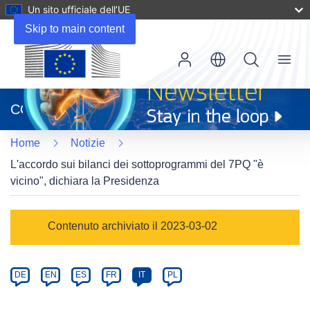
Un sito ufficiale dell’UE
Skip to main content
Menu
(si
apre
CORDIS
in
una
Home
Notizie
nuova
finestra)
L'accordo sui bilanci dei sottoprogrammi del 7PQ "è
vicino", dichiara la Presidenza
Article
Contenuto archiviato il 2023-03-02
Category
Article
DE
EN
ES
FR
IT
PL
available
in