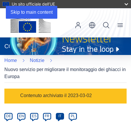
Un sito ufficiale dell’UE
Skip to main content
Menu
(si
apre
CORDIS
in
una
Home
Notizie
nuova
finestra)
Nuovo servizio per migliorare il monitoraggio dei ghiacci in
Europa
Article
Contenuto archiviato il 2023-03-02
Category
Article
DE
EN
ES
FR
IT
PL
available
in