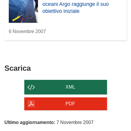
oceani Argo raggiunge il suo
obiettivo iniziale
6 Novembre 2007
Scarica
Scarica
il
contenuto
XML
della
pagina
PDF
Ultimo aggiornamento:
7 Novembre 2007