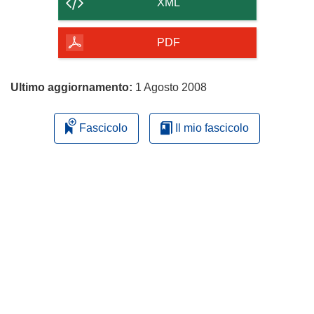
contenuto
XML
della
pagina
PDF
Ultimo aggiornamento:
1 Agosto 2008
Fascicolo
Il mio fascicolo