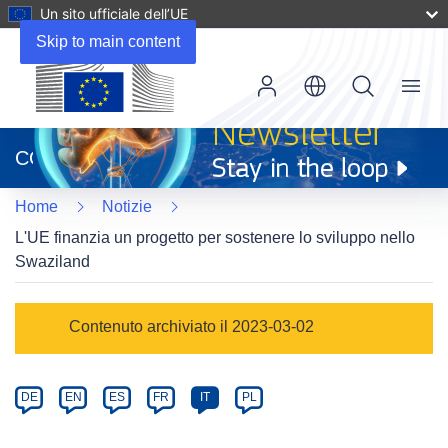
Un sito ufficiale dell’UE
Skip to main content
Menu
(si
apre
CORDIS
in
una
Home
Notizie
nuova
finestra)
L'UE finanzia un progetto per sostenere lo sviluppo nello
Swaziland
Article
Contenuto archiviato il 2023-03-02
Category
Article
DE
EN
ES
FR
IT
PL
available
in