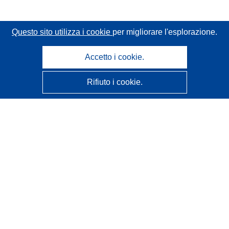
Questo sito utilizza i cookie
per migliorare l'esplorazione.
Accetto i cookie.
Rifiuto i cookie.
CORDIS - Risultati della ricerca dell’UE
Questo sito web è gestito dall'
Ufficio delle pubblicazioni
dell'Unione europea
Accessibilità
Classificazione semi-automatica dei progetti - Informativa
sulla spiegabilità
Contattaci