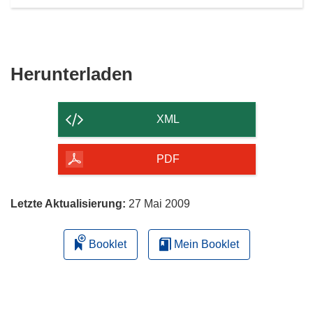
Den
Herunterladen
Inhalt
der
XML
Seite
herunterladen
PDF
Letzte Aktualisierung:
27 Mai 2009
Booklet
Mein Booklet