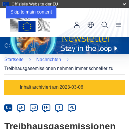
Offizielle Website der EU
Skip to main content
Menu
(öffnet
in
CORDIS
neuem
Fenster)
Startseite
Nachrichten
Treibhausgasemissionen nehmen immer schneller zu
Article
Inhalt archiviert am 2023-03-06
Category
Article
DE
EN
ES
FR
IT
PL
available
in
Treibhausgasemissionen
the