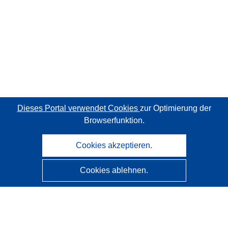
Dieses Portal verwendet Cookies
zur Optimierung der
Browserfunktion.
Cookies akzeptieren.
Cookies ablehnen.
CORDIS - Forschungsergebnisse der EU
Diese Website wird vom
Amt für Veröffentlichungen der
Europäischen Union
verwaltet.