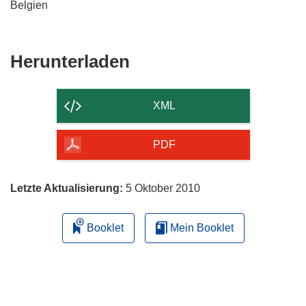
Belgien
Den
Herunterladen
Inhalt
der
XML
Seite
herunterladen
PDF
Letzte Aktualisierung:
5 Oktober 2010
Booklet
Mein Booklet