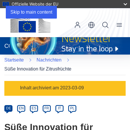
Offizielle Website der EU
Skip to main content
Menu
(öffnet
in
CORDIS
neuem
Fenster)
Startseite
Nachrichten
Süße Innovation für Zitrusfrüchte
Article
Inhalt archiviert am 2023-03-09
Category
Article
DE
EN
ES
FR
IT
PL
available
in
Süße Innovation für
the