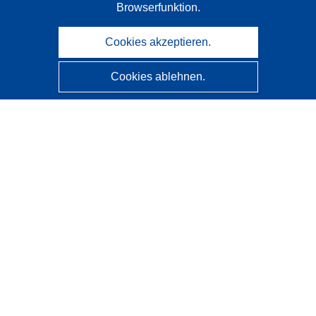
Browserfunktion.
Cookies akzeptieren.
Cookies ablehnen.
CORDIS - Forschungsergebnisse der EU
Diese Website wird vom
Amt für Veröffentlichungen der
Europäischen Union
verwaltet.
Barrierefreiheit
Halbautomatische Projektklassifizierung - Hinweis zur
Erklärbarkeit
Kontakt
Wenden Sie sich an das Help Desk