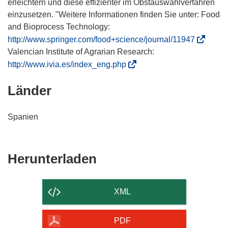
erleichtern und diese effizienter im Obstauswahlverfahren
einzusetzen. "Weitere Informationen finden Sie unter: Food
and Bioprocess Technology:
(
http://www.springer.com/food+science/journal/11947
ö
Valencian Institute of Agrarian Research:
f
(
http://www.ivia.es/index_eng.php
f
ö
Länder
n
f
e
f
t
n
Spanien
i
e
n
t
n
i
Den
Herunterladen
e
n
Inhalt
u
n
e
e
der
XML
m
u
Seite
F
e
herunterladen
PDF
e
m