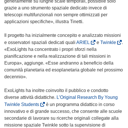
generalmente su lunghe scale temporali, possibile solo
grazie a uno strumento spaziale dedicato invece di
telescopi multifunzionali non sempre ottimizzati per
applicazioni specifiche», illustra Tinetti.
Il progetto ha inizialmente concepito e analizzato missioni
(
(
e osservatori spaziali dedicati quali
ARIEL
e
Twinkle
.
s
s
«ExoLights ha concentrato i propri sforzi nella
i
i
pianificazione e nella realizzazione di tali missioni in
a
a
Europa», aggiunge. «Esse andranno a beneficio della
p
p
comunità planetaria ed esoplanetaria globale nel prossimo
r
r
decennio».
e
e
i
i
ExoLights ha inoltre coinvolto il pubblico e condotto
n
n
diverse attività didattiche.
L’Original Research By Young
u
u
(
Twinkle Students
è un programma didattico in corso
n
n
s
innovativo e di grande successo, che consente alle scuole
a
a
i
secondarie di lavorare su ricerche originali collegate alla
n
n
a
missione spaziale Twinkle sotto la supervisione di