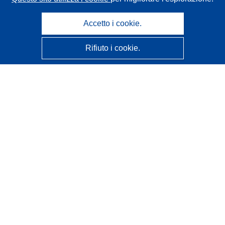
Accetto i cookie.
Rifiuto i cookie.
CORDIS - Risultati della ricerca dell’UE
Questo sito web è gestito dall'
Ufficio delle pubblicazioni
dell'Unione europea
Accessibilità
Classificazione semi-automatica dei progetti - Informativa
sulla spiegabilità
Contattaci
Contatta il nostro Help Desk