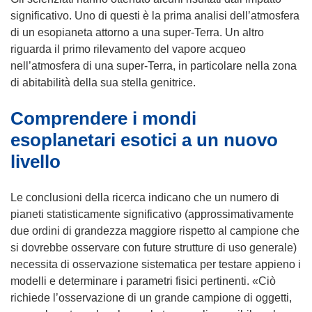
u
significativo. Uno di questi è la prima analisi dell’atmosfera
o
di un esopianeta attorno a una super-Terra. Un altro
v
riguarda il primo rilevamento del vapore acqueo
a
nell’atmosfera di una super-Terra, in particolare nella zona
f
di abitabilità della sua stella genitrice.
i
Comprendere i mondi
n
e
esoplanetari esotici a un nuovo
s
livello
t
r
Le conclusioni della ricerca indicano che un numero di
a
pianeti statisticamente significativo (approssimativamente
)
due ordini di grandezza maggiore rispetto al campione che
si dovrebbe osservare con future strutture di uso generale)
necessita di osservazione sistematica per testare appieno i
modelli e determinare i parametri fisici pertinenti. «Ciò
richiede l’osservazione di un grande campione di oggetti,