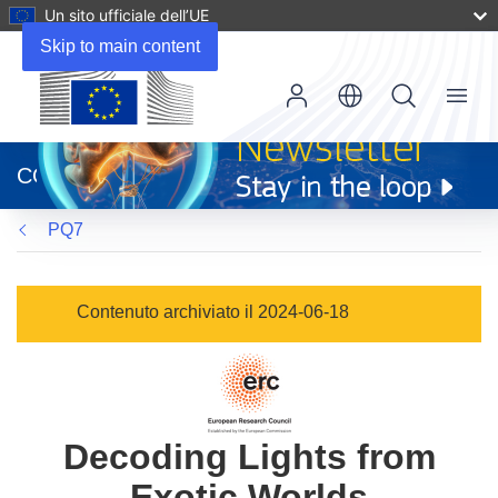
Un sito ufficiale dell’UE
Skip to main content
Menu
(si
apre
CORDIS
in
una
PQ7
nuova
finestra)
Contenuto archiviato il 2024-06-18
Decoding Lights from
Exotic Worlds