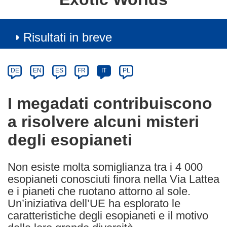
Risultati in breve
Article
Category
Article
DE
EN
ES
FR
IT
PL
available
in
I megadati contribuiscono
the
a risolvere alcuni misteri
following
languages:
degli esopianeti
Non esiste molta somiglianza tra i 4 000
esopianeti conosciuti finora nella Via Lattea
e i pianeti che ruotano attorno al sole.
Un’iniziativa dell’UE ha esplorato le
caratteristiche degli esopianeti e il motivo