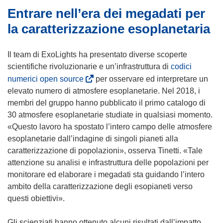
Entrare nell’era dei megadati per
la caratterizzazione esoplanetaria
Il team di ExoLights ha presentato diverse scoperte
scientifiche rivoluzionarie e un’infrastruttura di
codici
(
numerici open source
per osservare ed interpretare un
s
elevato numero di atmosfere esoplanetarie. Nel 2018, i
i
membri del gruppo hanno pubblicato il primo catalogo di
a
30 atmosfere esoplanetarie studiate in qualsiasi momento.
p
«Questo lavoro ha spostato l’intero campo delle atmosfere
r
esoplanetarie dall’indagine di singoli pianeti alla
e
caratterizzazione di popolazioni», osserva Tinetti. «Tale
i
attenzione su analisi e infrastruttura delle popolazioni per
n
monitorare ed elaborare i megadati sta guidando l’intero
u
ambito della caratterizzazione degli esopianeti verso
n
questi obiettivi».
a
n
Gli scienziati hanno ottenuto alcuni risultati dall’impatto