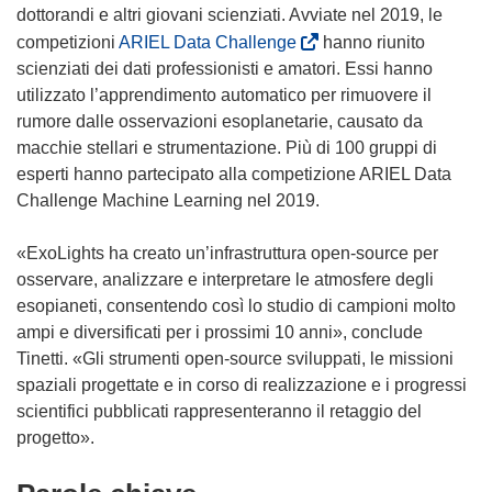
u
u
p
dottorandi e altri giovani scienziati. Avviate nel 2019, le
o
o
r
(
competizioni
ARIEL Data Challenge
hanno riunito
v
v
e
s
scienziati dei dati professionisti e amatori. Essi hanno
a
a
i
i
utilizzato l’apprendimento automatico per rimuovere il
f
f
n
a
rumore dalle osservazioni esoplanetarie, causato da
i
i
u
p
macchie stellari e strumentazione. Più di 100 gruppi di
n
n
n
r
esperti hanno partecipato alla competizione ARIEL Data
e
e
a
e
Challenge Machine Learning nel 2019.
s
s
n
i
t
t
u
n
«ExoLights ha creato un’infrastruttura open-source per
r
r
o
u
osservare, analizzare e interpretare le atmosfere degli
a
a
v
n
esopianeti, consentendo così lo studio di campioni molto
)
)
a
a
ampi e diversificati per i prossimi 10 anni», conclude
f
n
Tinetti. «Gli strumenti open-source sviluppati, le missioni
i
u
spaziali progettate e in corso di realizzazione e i progressi
n
o
scientifici pubblicati rappresenteranno il retaggio del
e
v
progetto».
s
a
t
f