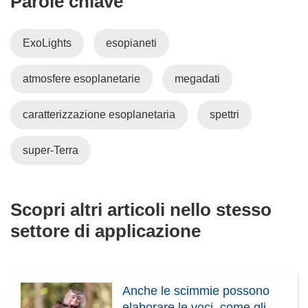
Parole chiave
r
i
a
n
ExoLights
esopianeti
)
e
s
atmosfere esoplanetarie
megadati
t
r
a
caratterizzazione esoplanetaria
spettri
)
super-Terra
Scopri altri articoli nello stesso
settore di applicazione
Anche le scimmie possono
elaborare le voci, come gli