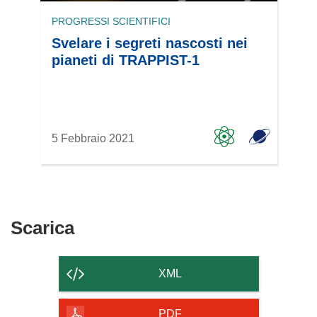
PROGRESSI SCIENTIFICI
Svelare i segreti nascosti nei
pianeti di TRAPPIST-1
5 Febbraio 2021
Scarica
Scarica
il
contenuto
XML
della
pagina
PDF