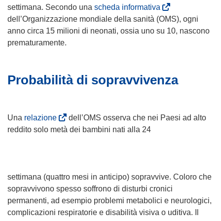
(
settimana. Secondo una
scheda informativa
s
dell’Organizzazione mondiale della sanità (OMS), ogni
i
anno circa 15 milioni di neonati, ossia uno su 10, nascono
a
prematuramente.
p
r
Probabilità di sopravvivenza
e
i
n
u
(
Una
relazione
dell’OMS osserva che nei Paesi ad alto
n
s
reddito solo metà dei bambini nati alla 24
a
i
n
a
u
p
o
r
settimana (quattro mesi in anticipo) sopravvive. Coloro che
v
e
sopravvivono spesso soffrono di disturbi cronici
a
i
permanenti, ad esempio problemi metabolici e neurologici,
f
n
complicazioni respiratorie e disabilità visiva o uditiva. Il
i