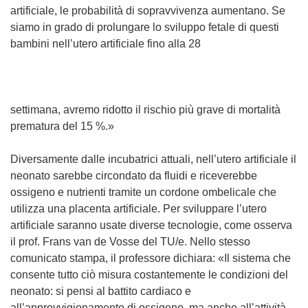
a
artificiale, le probabilità di sopravvivenza aumentano. Se
f
siamo in grado di prolungare lo sviluppo fetale di questi
i
bambini nell’utero artificiale fino alla 28
n
e
s
t
settimana, avremo ridotto il rischio più grave di mortalità
r
prematura del 15 %.»
a
)
Diversamente dalle incubatrici attuali, nell’utero artificiale il
neonato sarebbe circondato da fluidi e riceverebbe
ossigeno e nutrienti tramite un cordone ombelicale che
utilizza una placenta artificiale. Per sviluppare l’utero
artificiale saranno usate diverse tecnologie, come osserva
il prof. Frans van de Vosse del TU/e. Nello stesso
comunicato stampa, il professore dichiara: «Il sistema che
consente tutto ciò misura costantemente le condizioni del
neonato: si pensi al battito cardiaco e
all’approvvigionamento di ossigeno, ma anche all’attività