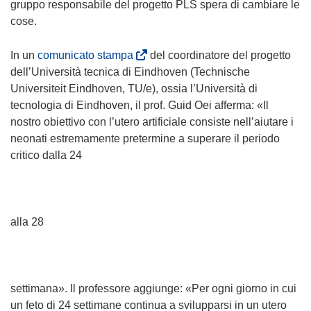
u
gruppo responsabile del progetto PLS spera di cambiare le
n
n
cose.
e
a
s
n
(
In un
comunicato stampa
del coordinatore del progetto
t
u
s
dell’Università tecnica di Eindhoven (Technische
r
o
i
Universiteit Eindhoven, TU/e), ossia l’Università di
a
v
a
tecnologia di Eindhoven, il prof. Guid Oei afferma: «Il
)
a
p
nostro obiettivo con l’utero artificiale consiste nell’aiutare i
f
r
neonati estremamente pretermine a superare il periodo
i
e
critico dalla 24
n
i
e
n
s
u
t
n
alla 28
r
a
a
n
)
u
o
settimana». Il professore aggiunge: «Per ogni giorno in cui
v
un feto di 24 settimane continua a svilupparsi in un utero