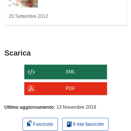
20 Settembre 2012
Scarica
Scarica
il
contenuto
XML
della
pagina
PDF
Ultimo aggiornamento:
13 Novembre 2019
Fascicolo
Il mio fascicolo