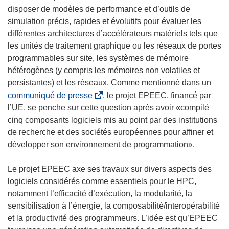
disposer de modèles de performance et d’outils de
simulation précis, rapides et évolutifs pour évaluer les
différentes architectures d’accélérateurs matériels tels que
les unités de traitement graphique ou les réseaux de portes
programmables sur site, les systèmes de mémoire
hétérogènes (y compris les mémoires non volatiles et
persistantes) et les réseaux. Comme mentionné dans un
(
communiqué de presse
, le projet EPEEC, financé par
s
l’UE, se penche sur cette question après avoir «compilé
’
cinq composants logiciels mis au point par des institutions
o
de recherche et des sociétés européennes pour affiner et
u
développer son environnement de programmation».
v
r
Le projet EPEEC axe ses travaux sur divers aspects des
e
logiciels considérés comme essentiels pour le HPC,
d
notamment l’efficacité d’exécution, la modularité, la
a
sensibilisation à l’énergie, la composabilité/interopérabilité
n
et la productivité des programmeurs. L’idée est qu’EPEEC