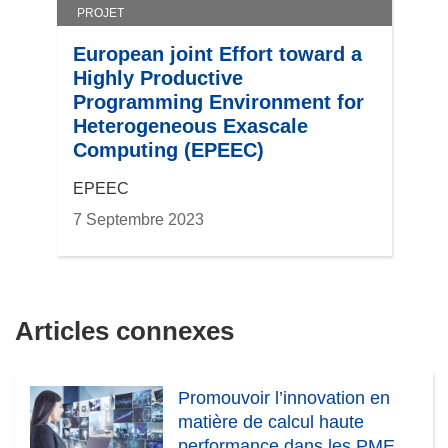
v
PROJET
e
l
European joint Effort toward a
l
Highly Productive
e
Programming Environment for
f
Heterogeneous Exascale
e
Computing (EPEEC)
n
EPEEC
ê
t
7 Septembre 2023
r
e
)
Articles connexes
Promouvoir l’innovation en
matière de calcul haute
performance dans les PME