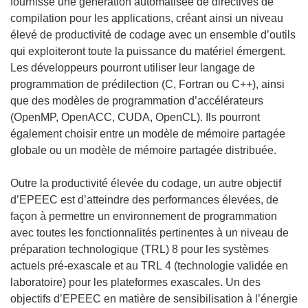
s
fournisse une génération automatisée de directives de
u
compilation pour les applications, créant ainsi un niveau
n
élevé de productivité de codage avec un ensemble d’outils
e
qui exploiteront toute la puissance du matériel émergent.
n
Les développeurs pourront utiliser leur langage de
o
programmation de prédilection (C, Fortran ou C++), ainsi
u
que des modèles de programmation d’accélérateurs
v
(OpenMP, OpenACC, CUDA, OpenCL). Ils pourront
e
également choisir entre un modèle de mémoire partagée
l
globale ou un modèle de mémoire partagée distribuée.
l
e
Outre la productivité élevée du codage, un autre objectif
f
d’EPEEC est d’atteindre des performances élevées, de
e
façon à permettre un environnement de programmation
n
avec toutes les fonctionnalités pertinentes à un niveau de
ê
préparation technologique (TRL) 8 pour les systèmes
t
actuels pré-exascale et au TRL 4 (technologie validée en
r
laboratoire) pour les plateformes exascales. Un des
e
objectifs d’EPEEC en matière de sensibilisation à l’énergie