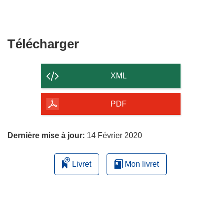
Télécharger
Télécharger
le
contenu
XML
de
la
PDF
page
Dernière mise à jour:
14 Février 2020
Livret
Mon livret