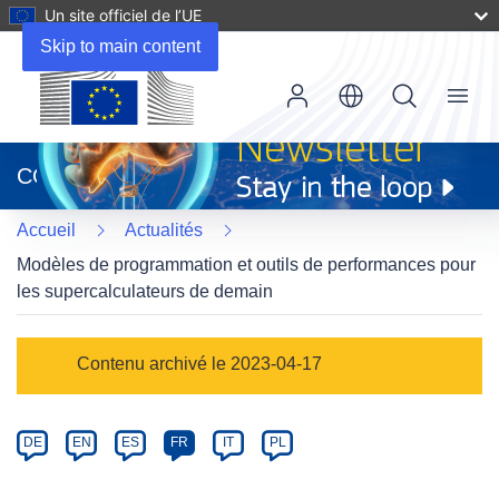
Un site officiel de l’UE
Skip to main content
Menu
(s’ouvre
dans
CORDIS
une
nouvelle
Accueil
Actualités
fenêtre)
Modèles de programmation et outils de performances pour
les supercalculateurs de demain
Article
Contenu archivé le 2023-04-17
Category
Article
DE
EN
ES
FR
IT
PL
available
in