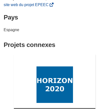
(
site web du projet EPEEC
s
Pays
’
o
u
Espagne
v
r
Projets connexes
e
d
a
n
s
u
n
e
n
o
u