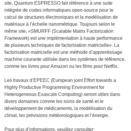
n
site. Quantum ESPRESSO fait référence à une suite
o
intégrée de codes informatiques open-source pour le
u
calcul de structures électroniques et la modélisation de
v
matériaux à l’échelle nanométrique. Toujours selon le
e
même site, «SMURFF (Scalable Matrix Factorization
l
Framework) est une implémentation à haute performance
l
de plusieurs techniques de factorisation matricielle». La
e
factorisation matricielle est une méthode d’apprentissage
f
machine courante utilisée dans les systèmes de référence,
e
comme les livres pour Amazon ou les films pour Netflix.
n
ê
Les travaux d’EPEEC (European joint Effort towards a
t
Highly Productive Programming Environment for
r
Heterogeneous Exascale Computing) seront utiles dans
e
divers domaines comme les soins de santé et le
)
développement de médicaments, la modélisation du
climat, les prévisions météorologiques et l’énergie.