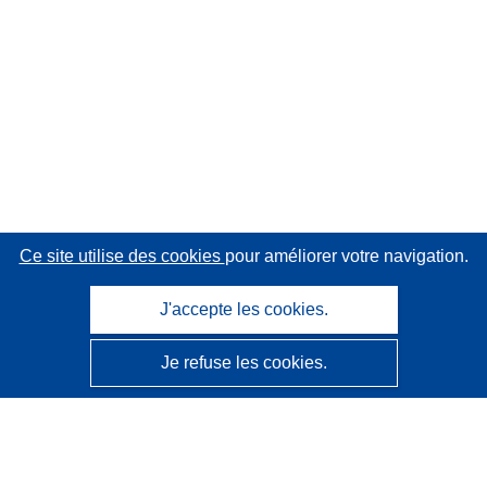
Ce site utilise des cookies
pour améliorer votre navigation.
J'accepte les cookies.
Je refuse les cookies.
CORDIS - Résultats de la recherche de l’UE
Ce site web est géré par l'
Office des publications de
l’Union européenne