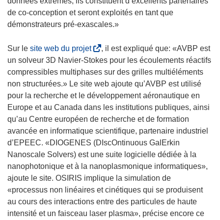
données extrêmes, ils constituent d’excellents partenaires
de co-conception et seront exploités en tant que
démonstrateurs pré-exascales.»
(
Sur le
site web du projet
, il est expliqué que: «AVBP est
s
un solveur 3D Navier-Stokes pour les écoulements réactifs
’
compressibles multiphases sur des grilles multiéléments
o
non structurées.» Le site web ajoute qu’AVBP est utilisé
u
pour la recherche et le développement aéronautique en
v
Europe et au Canada dans les institutions publiques, ainsi
r
qu’au Centre européen de recherche et de formation
e
avancée en informatique scientifique, partenaire industriel
d
d’EPEEC. «DIOGENES (DIscOntinuous GalErkin
a
Nanoscale Solvers) est une suite logicielle dédiée à la
n
nanophotonique et à la nanoplasmonique informatiques»,
s
ajoute le site. OSIRIS implique la simulation de
u
«processus non linéaires et cinétiques qui se produisent
n
au cours des interactions entre des particules de haute
e
intensité et un faisceau laser plasma», précise encore ce