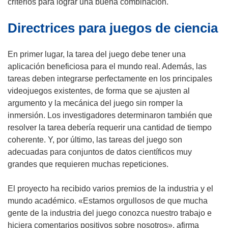
t
v
criterios para lograr una buena combinación.
a
a
Directrices para juegos de ciencia
n
v
a
e
)
n
En primer lugar, la tarea del juego debe tener una
t
aplicación beneficiosa para el mundo real. Además, las
a
tareas deben integrarse perfectamente en los principales
n
videojuegos existentes, de forma que se ajusten al
a
argumento y la mecánica del juego sin romper la
)
inmersión. Los investigadores determinaron también que
resolver la tarea debería requerir una cantidad de tiempo
coherente. Y, por último, las tareas del juego son
adecuadas para conjuntos de datos científicos muy
grandes que requieren muchas repeticiones.
El proyecto ha recibido varios premios de la industria y el
mundo académico. «Estamos orgullosos de que mucha
gente de la industria del juego conozca nuestro trabajo e
hiciera comentarios positivos sobre nosotros», afirma