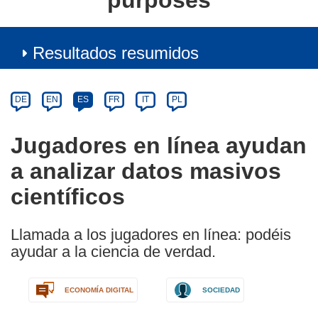
purposes
Resultados resumidos
Article
Category
Article
DE
EN
ES
FR
IT
PL
available
in
Jugadores en línea ayudan
the
a analizar datos masivos
following
languages:
científicos
Llamada a los jugadores en línea: podéis
ayudar a la ciencia de verdad.
ECONOMÍA DIGITAL
SOCIEDAD