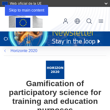
Web oficial de la UE
Skip to main content
Menu
(se
abrirá
CORDIS
en
una
Horizonte 2020
nueva
ventana)
Gamification of
participatory science for
training and education