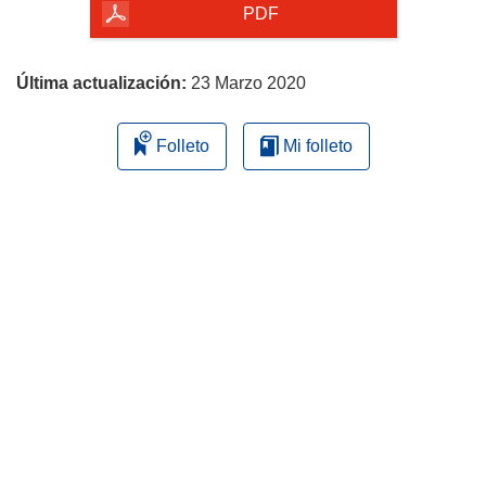
la
PDF
página
Última actualización:
23 Marzo 2020
Folleto
Mi folleto