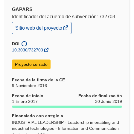
GAPARS
Identificador del acuerdo de subvención: 732703
(se
Sitio web del proyecto
abrirá
en
una
DOI
nueva
10.3030/732703
ventana)
Proyecto cerrado
Fecha de la firma de la CE
9 Noviembre 2016
Fecha de inicio
Fecha de finalización
1 Enero 2017
30 Junio 2019
Financiado con arreglo a
INDUSTRIAL LEADERSHIP - Leadership in enabling and
industrial technologies - Information and Communication