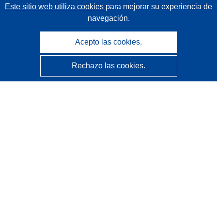
Este sitio web utiliza cookies
para mejorar su experiencia de
navegación.
Acepto las cookies.
Rechazo las cookies.
CORDIS - Resultados de investigaciones de la UE
La
Oficina de Publicaciones de la Unión Europea
gestiona este sitio web.
Accesibilidad
Clasificación semiautomática de proyectos - Declaración
de explicabilidad
Póngase en contacto