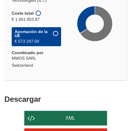
Technologies (ICT)
Coste total
€ 1 661 852,87
Aportación de la
UE
€ 573 297,00
Coordinado por
MMOS SARL
Switzerland
Descargar
Descargar
el
contenido
XML
de