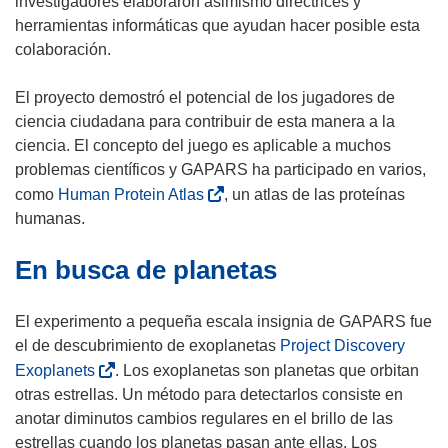
investigadores elaboraron asimismo directrices y
b
herramientas informáticas que ayudan hacer posible esta
r
colaboración.
i
r
El proyecto demostró el potencial de los jugadores de
á
ciencia ciudadana para contribuir de esta manera a la
e
ciencia. El concepto del juego es aplicable a muchos
n
problemas científicos y GAPARS ha participado en varios,
u
(
como
Human Protein Atlas
, un atlas de las proteínas
n
s
humanas.
a
e
En busca de planetas
n
a
u
b
e
r
El experimento a pequeña escala insignia de GAPARS fue
v
i
el de descubrimiento de exoplanetas
Project Discovery
a
r
(
Exoplanets
. Los exoplanetas son planetas que orbitan
v
á
s
otras estrellas. Un método para detectarlos consiste en
e
e
e
anotar diminutos cambios regulares en el brillo de las
n
n
a
estrellas cuando los planetas pasan ante ellas. Los