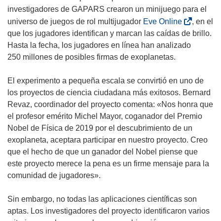
t
u
b
investigadores de GAPARS crearon un minijuego para el
a
n
r
(
universo de juegos de rol multijugador
Eve Online
, en el
n
a
i
s
que los jugadores identifican y marcan las caídas de brillo.
a
n
r
e
Hasta la fecha, los jugadores en línea han analizado
)
u
á
a
250 millones de posibles firmas de exoplanetas.
e
e
b
v
n
r
El experimento a pequeña escala se convirtió en uno de
a
u
i
los proyectos de ciencia ciudadana más exitosos. Bernard
v
n
r
Revaz, coordinador del proyecto comenta: «Nos honra que
e
a
á
el profesor emérito Michel Mayor, coganador del Premio
n
n
e
Nobel de Física de 2019 por el descubrimiento de un
t
u
n
exoplaneta, aceptara participar en nuestro proyecto. Creo
a
e
u
que el hecho de que un ganador del Nobel piense que
n
v
n
este proyecto merece la pena es un firme mensaje para la
a
a
a
comunidad de jugadores».
)
v
n
e
u
Sin embargo, no todas las aplicaciones científicas son
n
e
aptas. Los investigadores del proyecto identificaron varios