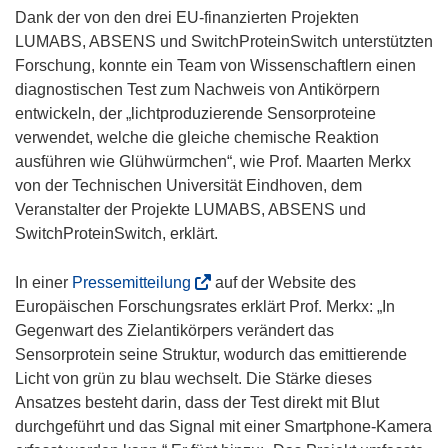
Dank der von den drei EU-finanzierten Projekten
LUMABS, ABSENS und SwitchProteinSwitch unterstützten
Forschung, konnte ein Team von Wissenschaftlern einen
diagnostischen Test zum Nachweis von Antikörpern
entwickeln, der „lichtproduzierende Sensorproteine
verwendet, welche die gleiche chemische Reaktion
ausführen wie Glühwürmchen“, wie Prof. Maarten Merkx
von der Technischen Universität Eindhoven, dem
Veranstalter der Projekte LUMABS, ABSENS und
SwitchProteinSwitch, erklärt.
(
In einer
Pressemitteilung
auf der Website des
ö
Europäischen Forschungsrates erklärt Prof. Merkx: „In
f
Gegenwart des Zielantikörpers verändert das
f
Sensorprotein seine Struktur, wodurch das emittierende
n
Licht von grün zu blau wechselt. Die Stärke dieses
e
Ansatzes besteht darin, dass der Test direkt mit Blut
t
durchgeführt und das Signal mit einer Smartphone-Kamera