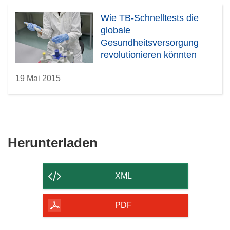
Wie TB-Schnelltests die
globale
Gesundheitsversorgung
revolutionieren könnten
19 Mai 2015
Den
Herunterladen
Inhalt
der
XML
Seite
herunterladen
PDF