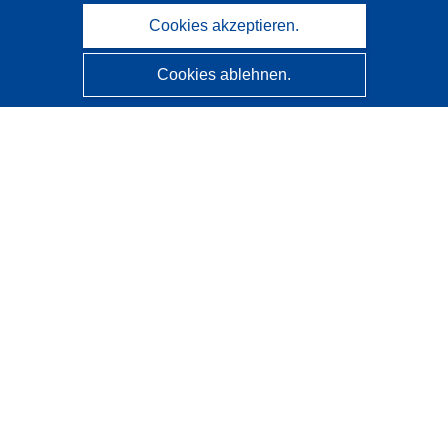
Cookies akzeptieren.
Cookies ablehnen.
CORDIS - Forschungsergebnisse der EU
Diese Website wird vom
Amt für Veröffentlichungen der
Europäischen Union
verwaltet.
Barrierefreiheit
Halbautomatische Projektklassifizierung - Hinweis zur
Erklärbarkeit
Kontakt
Wenden Sie sich an das Help Desk
Häufig gestellte Fragen
(mit Antworten)