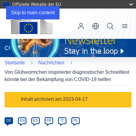
Offizielle Website der EU
Skip to main content
Menu
(öffnet
in
CORDIS
neuem
Fenster)
Startseite
Nachrichten
Von Glühwürmchen inspirierter diagnostischer Schnelltest
könnte bei der Bekämpfung von COVID-19 helfen
Article
Inhalt archiviert am 2023-04-17
Category
Article
DE
EN
ES
FR
IT
PL
available
in