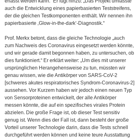
i
erfasst werden kann.“ Er fügt hinzu: „Das Projekt umfasste
n
auch die Entwicklung eines papierbasierten Teststreifens,
n
der die gleichen Testkomponenten enthält. Wir nennen ihn
e
papierbasierte ‚Glow-in-the-dark‘-Diagnostik.“
u
e
Prof. Merkx betont, dass die gleiche Technologie „auch
m
zum Nachweis des Coronavirus eingesetzt werden könnte,
F
und wir gerade damit begonnen haben, zu untersuchen, ob
e
dies funktioniert.“ Er erklärt weiter: „Um dies mit unserer
n
ursprünglichen Herangehensweise zu tun, müssten wir
s
genau wissen, wie die Antikörper von SARS-CoV-2
t
[schweres akutes respiratorisches Syndrom-Coronavirus-2]
e
aussehen. Vor Kurzem haben wir jedoch einen neuen Typ
r
von Sensorproteinen entwickelt, der alle Antikörper
)
messen könnte, die auf ein spezifisches virales Protein
abzielen. Die große Frage ist, ob dieser Test sensitiv
genug ist. Wenn dies der Fall ist, dann besteht der große
Vorteil unserer Technologie darin, dass die Tests schnell
durchgeführt werden können und keine teure Ausstattung