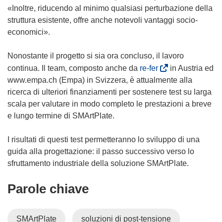
e
«Inoltre, riducendo al minimo qualsiasi perturbazione della
r
s
struttura esistente, offre anche notevoli vantaggi socio-
a
t
economici».
)
r
a
Nonostante il progetto si sia ora concluso, il lavoro
)
(
continua. Il team, composto anche da
re-fer
in Austria ed
s
www.empa.ch (Empa) in Svizzera, è attualmente alla
i
ricerca di ulteriori finanziamenti per sostenere test su larga
a
scala per valutare in modo completo le prestazioni a breve
p
e lungo termine di SMArtPlate.
r
e
I risultati di questi test permetteranno lo sviluppo di una
i
guida alla progettazione: il passo successivo verso lo
n
sfruttamento industriale della soluzione SMArtPlate.
u
Parole chiave
n
a
n
SMArtPlate
soluzioni di post-tensione
u