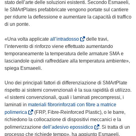
n
a
u
stato dell’arte delle soluzioni esistenti. Secondo Esmaeeli,
s
u
n
n
le SMArtPlates prefabbricate vengono portate sul cantiere
t
o
u
a
per ridurre la deflessione e aumentare la capacità di traffico
r
v
o
n
di un ponte.
a
a
v
u
)
f
a
o
(
«Una volta applicate
all’intradosso
delle travi,
i
f
v
s
l’intervento di rinforzo viene effettuato aumentando
n
i
a
i
temporaneamente la temperatura delle armature SMA e
e
n
f
a
lasciandole quindi raffreddare alla temperatura ambiente»,
s
e
i
p
spiega Esmaeeli.
t
s
n
r
r
t
e
e
Uno dei principali fattori di differenziazione di SMArtPlate
a
r
s
i
rispetto ai sistemi convenzionali è la sua rapidità di utilizzo.
)
a
t
n
«I sistemi convenzionali, quali i laminati precompressi, i
)
r
u
laminati in
materiali fibrorinforzati con fibre a matrice
a
n
(
polimerica
(FRP, Fibre-Reinforced Plastic), o le barre,
)
a
s
richiedono la collocazione di dispositivi meccanici e la
n
i
(
polimerizzazione
dell’adesivo epossidico
. Si tratta di un
u
a
s
processo che richiede tempo», ha aggiunto Esmaeeli.