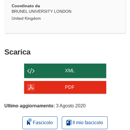
Coordinato da
BRUNEL UNIVERSITY LONDON
United Kingdom
Scarica
Scarica
il
contenuto
XML
della
pagina
PDF
Ultimo aggiornamento:
3 Agosto 2020
Fascicolo
Il mio fascicolo