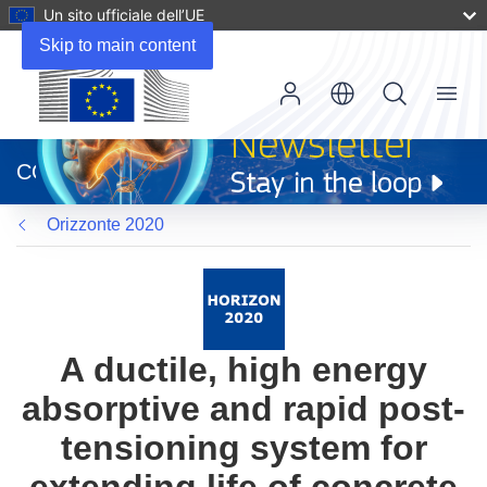
Un sito ufficiale dell’UE
Skip to main content
Menu
(si
apre
CORDIS
in
una
Orizzonte 2020
nuova
finestra)
A ductile, high energy
absorptive and rapid post-
tensioning system for