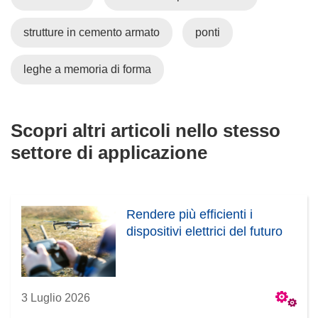
o
strutture in cemento armato
ponti
v
a
f
leghe a memoria di forma
i
n
e
Scopri altri articoli nello stesso
s
settore di applicazione
t
r
a
)
Rendere più efficienti i
dispositivi elettrici del futuro
3 Luglio 2026