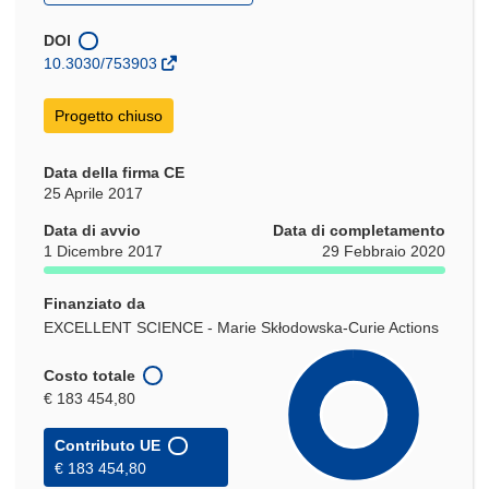
apre
in
DOI
una
10.3030/753903
nuova
finestra)
Progetto chiuso
Data della firma CE
25 Aprile 2017
Data di avvio
Data di completamento
1 Dicembre 2017
29 Febbraio 2020
Finanziato da
EXCELLENT SCIENCE - Marie Skłodowska-Curie Actions
Costo totale
€ 183 454,80
Contributo UE
€ 183 454,80