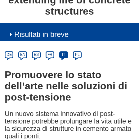
extending life of concrete
structures
Risultati in breve
Article
Category
Article
DE
EN
ES
FR
IT
PL
available
in
Promuovere lo stato
the
dell’arte nelle soluzioni di
following
languages:
post-tensione
Un nuovo sistema innovativo di post-
tensione potrebbe prolungare la vita utile e
la sicurezza di strutture in cemento armato
quali i ponti.