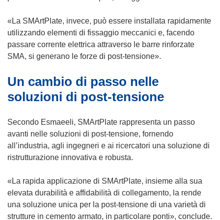
o
p
i
v
r
a
«La SMArtPlate, invece, può essere installata rapidamente
a
e
p
utilizzando elementi di fissaggio meccanici e, facendo
f
i
r
passare corrente elettrica attraverso le barre rinforzate
i
n
e
SMA, si generano le forze di post-tensione».
n
u
i
e
Un cambio di passo nelle
n
n
s
a
u
soluzioni di post-tensione
t
n
n
r
u
a
Secondo Esmaeeli, SMArtPlate rappresenta un passo
a
o
n
avanti nelle soluzioni di post-tensione, fornendo
)
v
u
all’industria, agli ingegneri e ai ricercatori una soluzione di
a
o
ristrutturazione innovativa e robusta.
f
v
i
a
«La rapida applicazione di SMArtPlate, insieme alla sua
n
f
elevata durabilità e affidabilità di collegamento, la rende
e
i
una soluzione unica per la post-tensione di una varietà di
s
n
strutture in cemento armato, in particolare ponti», conclude.
t