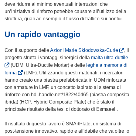
i
deve ridurre al minimo eventuali interruzioni che
a
un’iniziativa di rinforzo potrebbe causare all’utilizzo della
p
struttura, quali ad esempio il flusso di traffico sui ponti».
r
Un rapido vantaggio
e
i
n
(
Con il supporto delle
Azioni Marie Skłodowska-Curie
, il
u
s
(
progetto sfrutta i vantaggi sinergici della
malta ultra-duttile
n
i
s
(UDM, Ultra-Ductile Mortar) e delle
leghe a memoria di
a
a
i
(
forma
(LMF). Utilizzando questi materiali, i ricercatori
n
p
a
s
hanno creato una piastra prefabbricata in UDM rinforzata
u
r
p
i
con armature in LMF, un concetto ispirato al sistema di
o
e
r
a
rinforzo con hdl.handle.net/1822/40465 (piastra composita
v
i
e
p
ibrida) (HCP, Hybrid Composite Plate) che è stato il
a
n
i
r
principale risultato della tesi di dottorato di Esmaeeli.
f
u
n
e
i
n
u
i
Il risultato di questo lavoro è SMArtPlate, un sistema di
n
a
n
n
post-tensione innovativo, rapido e affidabile che va oltre lo
e