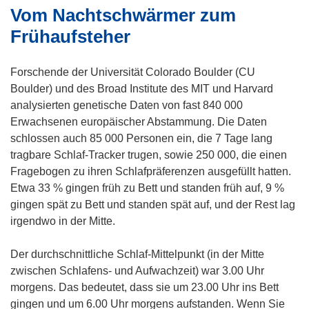
Vom Nachtschwärmer zum
n
e
Frühaufsteher
u
e
Forschende der Universität Colorado Boulder (CU
m
Boulder) und des Broad Institute des MIT und Harvard
F
analysierten genetische Daten von fast 840 000
e
Erwachsenen europäischer Abstammung. Die Daten
n
schlossen auch 85 000 Personen ein, die 7 Tage lang
s
tragbare Schlaf-Tracker trugen, sowie 250 000, die einen
t
Fragebogen zu ihren Schlafpräferenzen ausgefüllt hatten.
e
Etwa 33 % gingen früh zu Bett und standen früh auf, 9 %
r
gingen spät zu Bett und standen spät auf, und der Rest lag
)
irgendwo in der Mitte.
Der durchschnittliche Schlaf-Mittelpunkt (in der Mitte
zwischen Schlafens- und Aufwachzeit) war 3.00 Uhr
morgens. Das bedeutet, dass sie um 23.00 Uhr ins Bett
gingen und um 6.00 Uhr morgens aufstanden. Wenn Sie