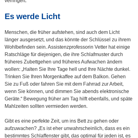
verringert.“
i
Es werde Licht
n
n
e
Menschen, die früher aufstehen, sind auch dem Licht
u
länger ausgesetzt, und das könnte der Schlüssel zu ihrem
e
Wohlbefinden sein. Assistenzprofessorin Vetter hat einige
m
Ratschläge für diejenigen, die ihre Schlafmuster durch
F
früheres Zubettgehen und früheres Aufwachen ändern
e
wollen: „Halten Sie Ihre Tage hell und Ihre Nächte dunkel.
n
Trinken Sie Ihren Morgenkaffee auf dem Balkon. Gehen
s
Sie zu Fuß oder fahren Sie mit dem Fahrrad zur Arbeit,
t
wenn Sie können, und dimmen Sie abends elektronische
e
Geräte.“ Bewegung früher am Tag hilft ebenfalls, und späte
r
Mahlzeiten sollten vermieden werden.
)
Gibt es eine perfekte Zeit, um ins Bett zu gehen oder
aufzuwachen? „Es ist eher unwahrscheinlich, dass es ein
bestimmtes Schlaffenster gibt, das optimal für jeden ist, es