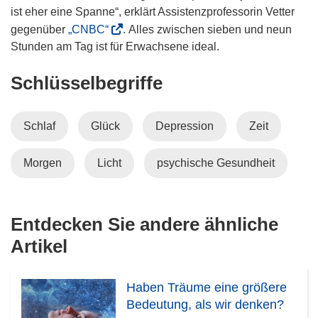
ist eher eine Spanne“, erklärt Assistenzprofessorin Vetter
(
gegenüber
„CNBC“
. Alles zwischen sieben und neun
ö
Stunden am Tag ist für Erwachsene ideal.
f
Schlüsselbegriffe
f
n
e
Schlaf
Glück
Depression
Zeit
t
i
Morgen
Licht
psychische Gesundheit
n
n
e
u
Entdecken Sie andere ähnliche
e
Artikel
m
F
e
Haben Träume eine größere
n
Bedeutung, als wir denken?
s