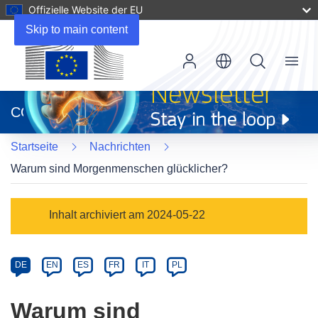
Offizielle Website der EU
Skip to main content
Menu
(öffnet
in
CORDIS
neuem
Fenster)
Startseite
Nachrichten
Warum sind Morgenmenschen glücklicher?
Article
Inhalt archiviert am 2024-05-22
Category
Article
DE
EN
ES
FR
IT
PL
available
in
Warum sind
the