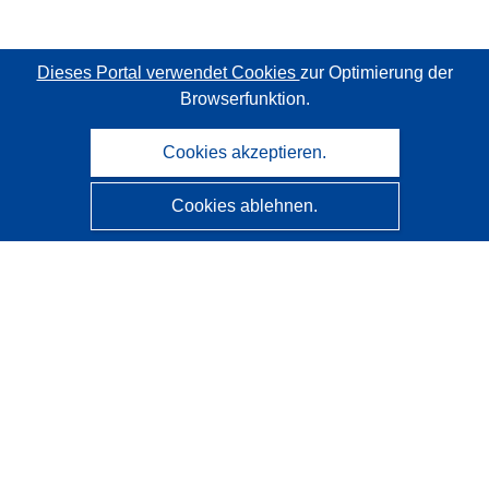
Dieses Portal verwendet Cookies
zur Optimierung der
Browserfunktion.
Cookies akzeptieren.
Cookies ablehnen.
CORDIS - Forschungsergebnisse der EU
Diese Website wird vom
Amt für Veröffentlichungen der
Europäischen Union
verwaltet.
Barrierefreiheit
Halbautomatische Projektklassifizierung - Hinweis zur
Erklärbarkeit