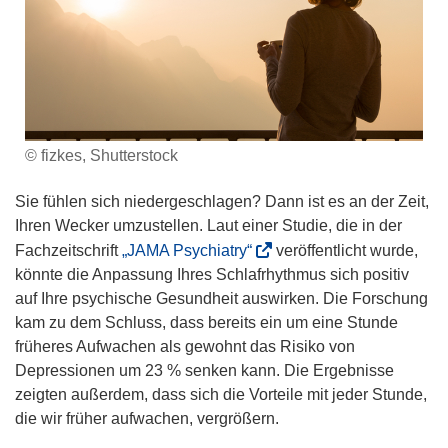
© fizkes, Shutterstock
Sie fühlen sich niedergeschlagen? Dann ist es an der Zeit,
Ihren Wecker umzustellen. Laut einer Studie, die in der
(
Fachzeitschrift
„JAMA Psychiatry“
veröffentlicht wurde,
ö
könnte die Anpassung Ihres Schlafrhythmus sich positiv
f
auf Ihre psychische Gesundheit auswirken. Die Forschung
f
kam zu dem Schluss, dass bereits ein um eine Stunde
n
früheres Aufwachen als gewohnt das Risiko von
e
Depressionen um 23 % senken kann. Die Ergebnisse
t
zeigten außerdem, dass sich die Vorteile mit jeder Stunde,
i
die wir früher aufwachen, vergrößern.
n