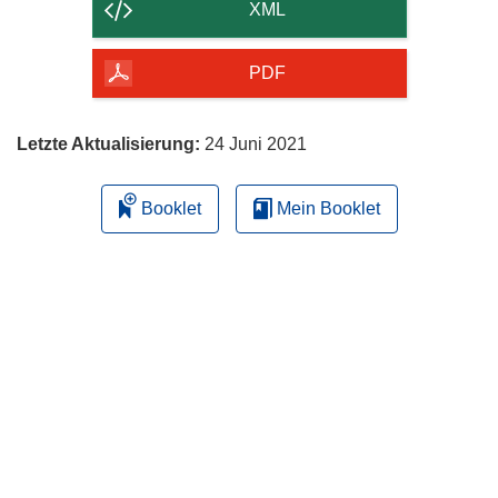
der
XML
Seite
herunterladen
PDF
Letzte Aktualisierung:
24 Juni 2021
Booklet
Mein Booklet