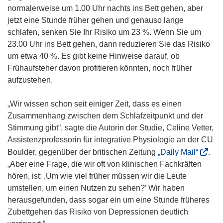
normalerweise um 1.00 Uhr nachts ins Bett gehen, aber
jetzt eine Stunde früher gehen und genauso lange
schlafen, senken Sie Ihr Risiko um 23 %. Wenn Sie um
23.00 Uhr ins Bett gehen, dann reduzieren Sie das Risiko
um etwa 40 %. Es gibt keine Hinweise darauf, ob
Frühaufsteher davon profitieren könnten, noch früher
aufzustehen.
„Wir wissen schon seit einiger Zeit, dass es einen
Zusammenhang zwischen dem Schlafzeitpunkt und der
Stimmung gibt“, sagte die Autorin der Studie, Celine Vetter,
Assistenzprofessorin für integrative Physiologie an der CU
(
Boulder, gegenüber der britischen Zeitung
„Daily Mail“
.
ö
„Aber eine Frage, die wir oft von klinischen Fachkräften
f
hören, ist: ,Um wie viel früher müssen wir die Leute
f
umstellen, um einen Nutzen zu sehen?’ Wir haben
n
herausgefunden, dass sogar ein um eine Stunde früheres
e
Zubettgehen das Risiko von Depressionen deutlich
t