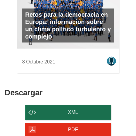
Retos para la democracia en
Europa: información sobre
un clima político turbulento y
complejo
8 Octubre 2021
Descargar
Descargar
el
contenido
XML
de
la
PDF