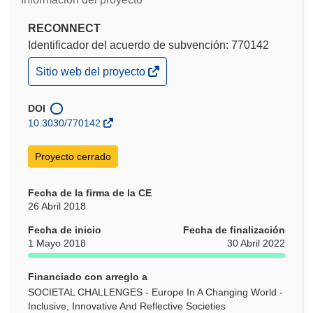
RECONNECT
Identificador del acuerdo de subvención: 770142
(se
Sitio web del proyecto
abrirá
en
una
DOI
nueva
10.3030/770142
ventana)
Proyecto cerrado
Fecha de la firma de la CE
26 Abril 2018
Fecha de inicio
Fecha de finalización
1 Mayo 2018
30 Abril 2022
Financiado con arreglo a
SOCIETAL CHALLENGES - Europe In A Changing World -
Inclusive, Innovative And Reflective Societies