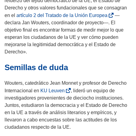
refuerzo del tejido democrático de la UE, el Estado de
n
Derecho y otros valores fundacionales que se consagran
u
(
en el
artículo 2 del Tratado de la Unión Europea
—
n
s
declara Jan Wouters, coordinador de proyecto—. El
a
e
objetivo final es encontrar formas de medir mejor lo que
n
a
esperan los ciudadanos de la UE y ver cómo pueden
u
b
mejorarse la legitimidad democrática y el Estado de
e
r
Derecho».
v
i
Semillas de duda
a
r
v
á
e
e
Wouters, catedrático Jean Monnet y profesor de Derecho
n
n
(
Internacional en
KU Leuven
, lideró un equipo de
t
u
s
investigadores provenientes de dieciocho instituciones.
a
n
e
Juntos, estudiaron la democracia y el Estado de Derecho
n
a
a
en la UE a través de análisis literarios y empíricos, y
a
n
b
llevaron a cabo encuestas sobre las actitudes de los
)
u
r
ciudadanos respecto de la UE.
e
i