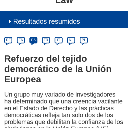
Law
Resultados resumidos
Article
Category
Article
DE
EN
ES
FR
IT
NL
PL
available
in
Refuerzo del tejido
the
democrático de la Unión
following
languages:
Europea
Un grupo muy variado de investigadores
ha determinado que una creencia vacilante
en el Estado de Derecho y las prácticas
democráticas refleja tan solo dos de los
problemas que debilitan la confianza de los