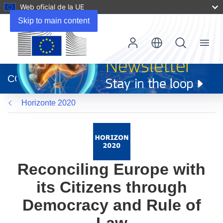
Web oficial de la UE
Skip to main content
Menu
(se
abrirá
CORDIS
en
una
Horizonte 2020
nueva
ventana)
Reconciling Europe with
its Citizens through
Democracy and Rule of