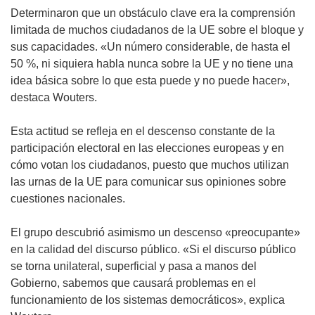
v
r
Determinaron que un obstáculo clave era la comprensión
a
á
limitada de muchos ciudadanos de la UE sobre el bloque y
v
e
sus capacidades. «Un número considerable, de hasta el
e
n
50 %, ni siquiera habla nunca sobre la UE y no tiene una
n
u
idea básica sobre lo que esta puede y no puede hacer»,
t
n
destaca Wouters.
a
a
n
n
Esta actitud se refleja en el descenso constante de la
a
u
participación electoral en las elecciones europeas y en
)
e
cómo votan los ciudadanos, puesto que muchos utilizan
v
las urnas de la UE para comunicar sus opiniones sobre
a
cuestiones nacionales.
v
e
El grupo descubrió asimismo un descenso «preocupante»
n
en la calidad del discurso público. «Si el discurso público
t
se torna unilateral, superficial y pasa a manos del
a
Gobierno, sabemos que causará problemas en el
n
funcionamiento de los sistemas democráticos», explica