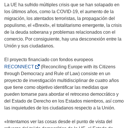
La UE ha sufrido múltiples crisis que se han solapado en
los últimos años, como la COVID-19, el aumento de la
migración, los atentados terroristas, la propagación del
populismo, el «Brexit», el totalitarismo emergente, la crisis
de la deuda soberana y problemas relacionados con el
comercio. Por consiguiente, hay una desconexión entre la
Unión y sus ciudadanos.
El proyecto financiado con fondos europeos
(
RECONNECT
(Reconciling Europe with its Citizens
s
through Democracy and Rule of Law) consiste en un
e
proyecto de investigación multidisciplinar de cuatro años
a
que tiene como objetivo identificar las medidas que
b
pueden tomarse para abordar el retroceso democrático y
r
del Estado de Derecho en los Estados miembros, así como
i
las inquietudes de los ciudadanos respecto a la Unión.
r
á
«Intentamos ver las cosas desde el punto de vista del
e