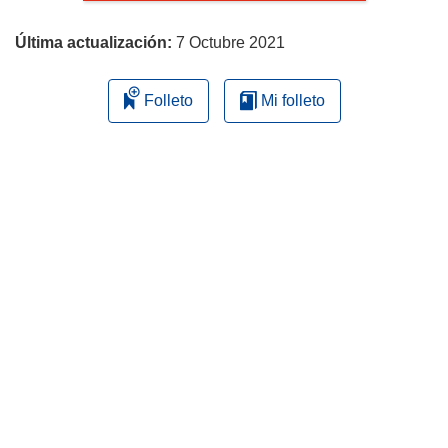
página
Última actualización:
7 Octubre 2021
Folleto
Mi folleto