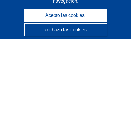
navegación.
Acepto las cookies.
Rechazo las cookies.
CORDIS - Resultados de investigaciones de la UE
La
Oficina de Publicaciones de la Unión Europea
gestiona este sitio web.
Accesibilidad
Clasificación semiautomática de proyectos - Declaración
de explicabilidad
Póngase en contacto
Contacto con Help Desk