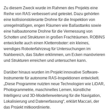
e
Zu diesem Zweck wurde im Rahmen des Projekts eine
n
Reihe von RAS verbessert und getestet. Dazu gehörten
s
eine kollisionstolerante Drohne für die Inspektion von
t
unregelmäßigen, engen Räumen wie Ballasttanks sowie
e
eine halbautonome Drohne für die Vermessung von
r
Schotten und Strukturen in großen Frachträumen. ROBINS
)
entwickelte auch einen Kletterroboter: ein kleines,
wendiges Roboterfahrzeug für Untersuchungen im
Nahbereich, das Stufen erklimmen, um Ecken manövrieren
und Strukturen erreichen und untersuchen kann.
Darüber hinaus wurden im Projekt innovative Software-
Instrumente für autonome RAS-Inspektionen entwickelt.
„Diese Programme nutzten neue Technologien wie LiDAR,
Photogrammetrie, maschinelles Lernen, künstliche
Intelligenz und 3D-Modellerweiterung für die Navigation,
Lokalisierung und Datenerfassung“, erklärt Maccari, der
das Projekt mitkoordinierte.