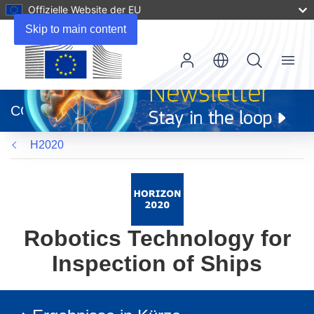
Offizielle Website der EU
Skip to main content
Menu
(öffnet
in
CORDIS
neuem
Fenster)
H2020
Robotics Technology for
Inspection of Ships