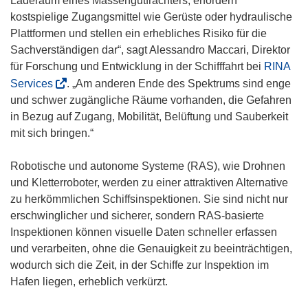
Laderaum eines Massengutfrachters, erfordern
kostspielige Zugangsmittel wie Gerüste oder hydraulische
Plattformen und stellen ein erhebliches Risiko für die
Sachverständigen dar“, sagt Alessandro Maccari, Direktor
für Forschung und Entwicklung in der Schifffahrt bei
RINA
(
Services
. „Am anderen Ende des Spektrums sind enge
ö
und schwer zugängliche Räume vorhanden, die Gefahren
f
in Bezug auf Zugang, Mobilität, Belüftung und Sauberkeit
f
mit sich bringen.“
n
e
Robotische und autonome Systeme (RAS), wie Drohnen
t
und Kletterroboter, werden zu einer attraktiven Alternative
i
zu herkömmlichen Schiffsinspektionen. Sie sind nicht nur
n
erschwinglicher und sicherer, sondern RAS-basierte
n
Inspektionen können visuelle Daten schneller erfassen
e
und verarbeiten, ohne die Genauigkeit zu beeinträchtigen,
u
wodurch sich die Zeit, in der Schiffe zur Inspektion im
e
Hafen liegen, erheblich verkürzt.
m