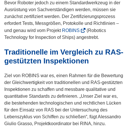
F
Bevor Roboter jedoch zu einem Standardwerkzeug in der
e
Ausrüstung von Sachverständigen werden, müssen sie
n
zunächst zertifiziert werden. Der Zertifizierungsprozess
s
erfordert Tests, Messgrößen, Protokolle und Richtlinien –
t
(
und genau wird vom Projekt
ROBINS
(Robotics
e
ö
Technology for Inspection of Ships) angestrebt.
r
f
Traditionelle im Vergleich zu RAS-
)
f
n
gestützten Inspektionen
e
t
Ziel von ROBINS war es, einen Rahmen für die Bewertung
i
der Gleichwertigkeit von traditionellen und RAS-gestützten
n
Inspektionen zu schaffen und messbare qualitative und
n
quantitative Standards zu definieren. „Unser Ziel war es,
e
die bestehenden technologischen und rechtlichen Lücken
u
für den Einsatz von RAS bei der Untersuchung des
e
Lebenszyklus von Schiffen zu schließen“, fügt Alessandro
m
Giulio Grasso, Projektkoordinator bei RINA, hinzu.
F