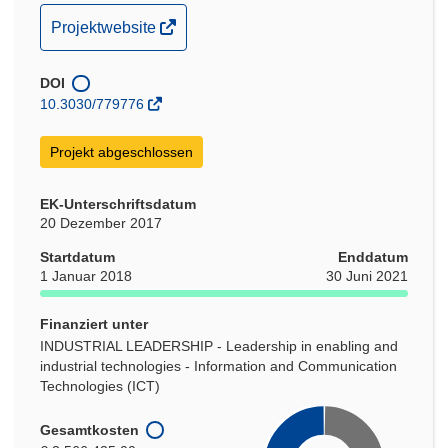
(öffnet
Projektwebsite
in
neuem
DOI
Fenster)
10.3030/779776
Projekt abgeschlossen
EK-Unterschriftsdatum
20 Dezember 2017
Startdatum
Enddatum
1 Januar 2018
30 Juni 2021
Finanziert unter
INDUSTRIAL LEADERSHIP - Leadership in enabling and
industrial technologies - Information and Communication
Technologies (ICT)
Gesamtkosten