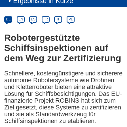
Ergebnisse in Kürze
Article
Category
Article
DE
EN
ES
FR
IT
PL
available
in
Robotergestützte
the
Schiffsinspektionen auf
following
languages:
dem Weg zur Zertifizierung
Schnellere, kostengünstigere und sicherere
autonome Robotersysteme wie Drohnen
und Kletterroboter bieten eine attraktive
Lösung für Schiffsbesichtigungen. Das EU-
finanzierte Projekt ROBINS hat sich zum
Ziel gesetzt, diese Systeme zu zertifizieren
und sie als Standardwerkzeug für
Schiffsinspektionen zu etablieren.