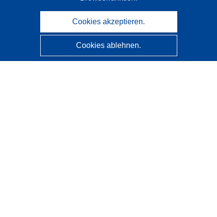
Cookies akzeptieren.
Cookies ablehnen.
CORDIS - Forschungsergebnisse der EU
Diese Website wird vom
Amt für Veröffentlichungen der
Europäischen Union
verwaltet.
Barrierefreiheit
Halbautomatische Projektklassifizierung - Hinweis zur
Erklärbarkeit
Kontakt
Wenden Sie sich an das Help Desk