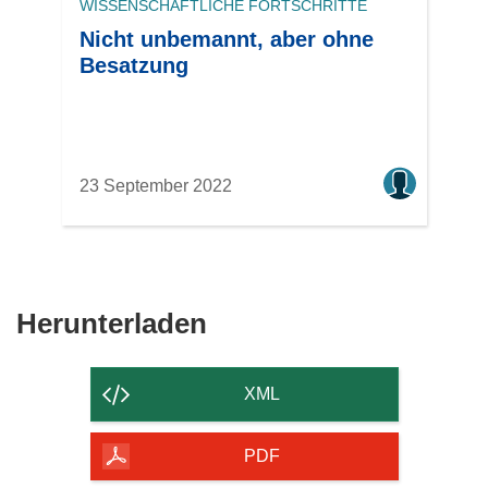
WISSENSCHAFTLICHE FORTSCHRITTE
Nicht unbemannt, aber ohne
Besatzung
23 September 2022
Den
Herunterladen
Inhalt
der
XML
Seite
herunterladen
PDF