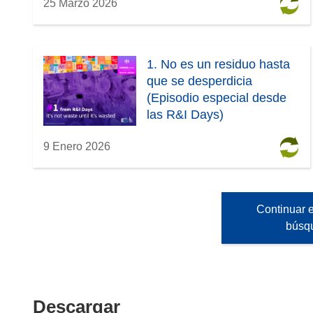
25 Marzo 2026
1. No es un residuo hasta
que se desperdicia
(Episodio especial desde
las R&I Days)
9 Enero 2026
Continuar e
búsq
Descargar
Descargar