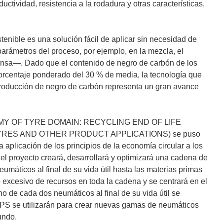
i
uctividad, resistencia a la rodadura y otras características,
r
á
e
nible es una solución fácil de aplicar sin necesidad de
n
arámetros del proceso, por ejemplo, en la mezcla, el
u
ensa—. Dado que el contenido de negro de carbón de los
n
porcentaje ponderado del 30 % de media, la tecnología que
a
a producción de negro de carbón representa un gran avance
n
u
e
NOMY OF TYRE DOMAIN: RECYCLING END OF LIFE
v
RES AND OTHER PRODUCT APPLICATIONS) se puso
a
aplicación de los principios de la economía circular a los
v
del proyecto creará, desarrollará y optimizará una cadena de
e
umáticos al final de su vida útil hasta las materias primas
n
excesivo de recursos en toda la cadena y se centrará en el
t
o de cada dos neumáticos al final de su vida útil se
a
 MPS se utilizarán para crear nuevas gamas de neumáticos
n
undo.