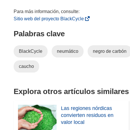
(
Sitio web del proyecto BlackCycle
s
Palabras clave
e
a
b
BlackCycle
neumático
negro de carbón
r
i
caucho
r
á
e
n
Explora otros artículos similares
u
n
Las regiones nórdicas
a
convierten residuos en
n
valor local
u
e