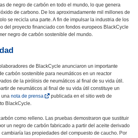
as de negro de carbón en todo el mundo, lo que genera
ióxido de carbono. De los aproximadamente mil millones de
lo se recicla una parte. A fin de impulsar la industria de los
ipo del proyecto financiado con fondos europeos BlackCycle
imer negro de carbón sostenible del mundo.
idad
colaboradores de BlackCycle anunciaron un importante
e carbón sostenible para neumáticos en un reactor
os de la pirólisis de neumáticos al final de su vida útil.
rtir de neumáticos al final de su vida útil constituye un
(
n una
nota de prensa
publicada en el sitio web de
s
to BlackCycle.
e
a
carbón como relleno. Las pruebas demostraron que sustituir
b
r un negro de carbón fabricado a partir del aceite derivado
r
l no cambiaría las propiedades del compuesto de caucho. Por