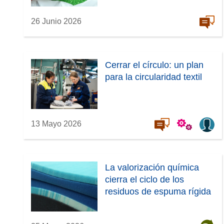
v
26 Junio 2026
a
v
e
n
Cerrar el círculo: un plan
t
para la circularidad textil
a
n
a
)
13 Mayo 2026
La valorización química
cierra el ciclo de los
residuos de espuma rígida