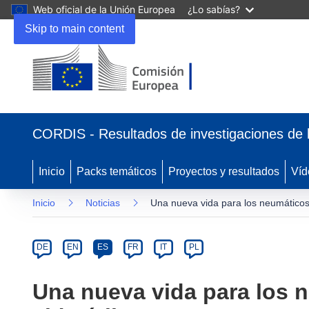
Web oficial de la Unión Europea
¿Lo sabías?
Skip to main content
(se
abrirá
CORDIS - Resultados de investigaciones de 
en
una
nueva
Inicio
Packs temáticos
Proyectos y resultados
Víd
ventana)
Inicio
Noticias
Una nueva vida para los neumáticos a
Article
Category
Article
DE
EN
ES
FR
IT
PL
available
in
Una nueva vida para los n
the