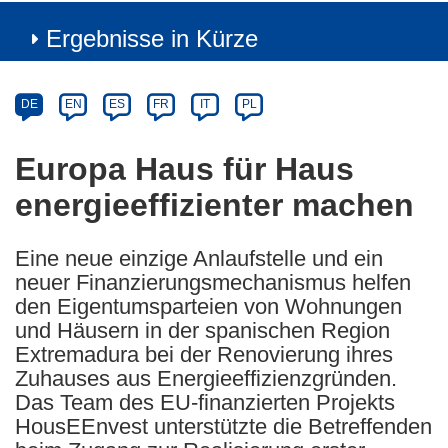
Ergebnisse in Kürze
Article
Category
Article
DE
EN
ES
FR
IT
PL
available
in
Europa Haus für Haus
the
energieeffizienter machen
following
languages:
Eine neue einzige Anlaufstelle und ein
neuer Finanzierungsmechanismus helfen
den Eigentumsparteien von Wohnungen
und Häusern in der spanischen Region
Extremadura bei der Renovierung ihres
Zuhauses aus Energieeffizienzgründen.
Das Team des EU-finanzierten Projekts
HousEEnvest unterstützte die Betreffenden