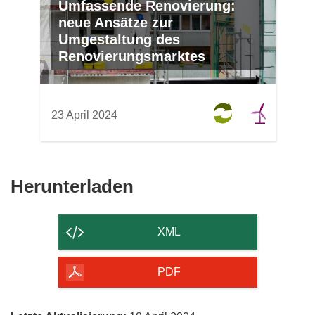
Umfassende Renovierung:
neue Ansätze zur
Umgestaltung des
Renovierungsmarktes
23 April 2024
Den
Herunterladen
Inhalt
der
XML
Seite
herunterladen
PDF