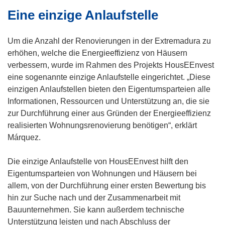
f
Eine einzige Anlaufstelle
F
f
e
n
n
e
Um die Anzahl der Renovierungen in der Extremadura zu
s
t
erhöhen, welche die Energieeffizienz von Häusern
t
i
verbessern, wurde im Rahmen des Projekts HousEEnvest
e
n
eine sogenannte einzige Anlaufstelle eingerichtet. „Diese
r
n
einzigen Anlaufstellen bieten den Eigentumsparteien alle
)
e
Informationen, Ressourcen und Unterstützung an, die sie
u
zur Durchführung einer aus Gründen der Energieeffizienz
e
realisierten Wohnungsrenovierung benötigen“, erklärt
m
Márquez.
F
e
Die einzige Anlaufstelle von HousEEnvest hilft den
n
Eigentumsparteien von Wohnungen und Häusern bei
s
allem, von der Durchführung einer ersten Bewertung bis
t
hin zur Suche nach und der Zusammenarbeit mit
e
Bauunternehmen. Sie kann außerdem technische
r
Unterstützung leisten und nach Abschluss der