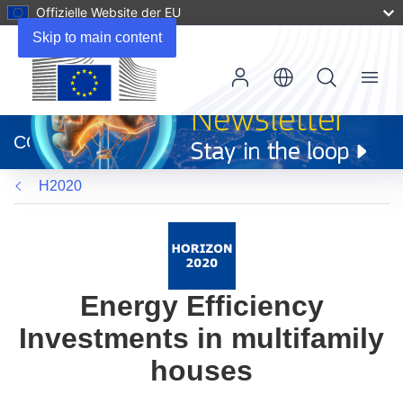
Offizielle Website der EU
Skip to main content
Menu
(öffnet
in
CORDIS
neuem
Fenster)
H2020
Energy Efficiency
Investments in multifamily
houses