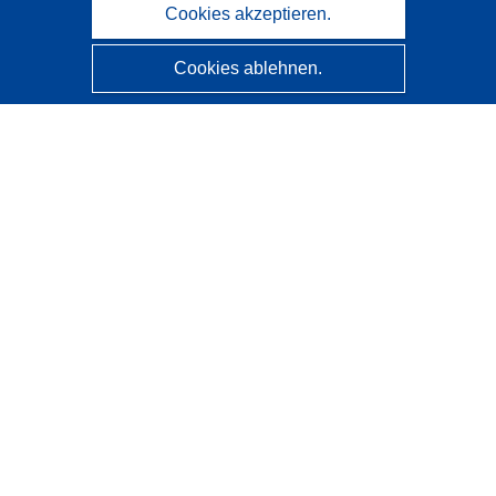
Cookies akzeptieren.
Cookies ablehnen.
CORDIS - Forschungsergebnisse der EU
Diese Website wird vom
Amt für Veröffentlichungen der
Europäischen Union
verwaltet.
Barrierefreiheit
Halbautomatische Projektklassifizierung - Hinweis zur
Erklärbarkeit
Kontakt
Wenden Sie sich an das Help Desk
Häufig gestellte Fragen
(mit Antworten)