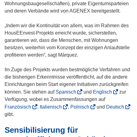
Wohnungsbaugesellschaften), private Eigentumsparteien
und deren Verbände wird von AGENEX bereitgestellt.
„Indem wir die Kontinuität von allem, was im Rahmen des
HousEEnvest-Projekts erreicht wurde, sicherstellen,
garantieren wir, dass die Menschen, mit Wohnungen
besitzen, weiterhin vom Konzept der einzigen Anlaufstelle
profitieren werden“, sagt Márquez.
Im Zuge des Projekts wurden bestmögliche Verfahren und
die bisherigen Erkenntnisse veröffentlicht, auf die andere
Einrichtungen beim Start eigener Initiativen zurückgreifen
(
(
können. Sie stehen auf
Spanisch
und
Englisch
zur
ö
ö
Verfügung, wobei es Zusammenfassungen auf
f
f
(
(
(
(
Französisch
,
Italienisch
,
Polnisch
und
Deutsch
f
f
ö
ö
ö
ö
gibt.
n
n
f
f
f
f
Sensibilisierung für
e
e
f
f
f
f
t
t
n
n
n
n