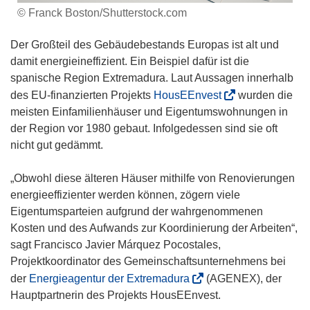
© Franck Boston/Shutterstock.com
Der Großteil des Gebäudebestands Europas ist alt und
damit energieineffizient. Ein Beispiel dafür ist die
spanische Region Extremadura. Laut Aussagen innerhalb
(
des EU-finanzierten Projekts
HousEEnvest
wurden die
ö
meisten Einfamilienhäuser und Eigentumswohnungen in
f
der Region vor 1980 gebaut. Infolgedessen sind sie oft
f
nicht gut gedämmt.
n
e
„Obwohl diese älteren Häuser mithilfe von Renovierungen
t
energieeffizienter werden können, zögern viele
i
Eigentumsparteien aufgrund der wahrgenommenen
n
Kosten und des Aufwands zur Koordinierung der Arbeiten“,
n
sagt Francisco Javier Márquez Pocostales,
e
Projektkoordinator des Gemeinschaftsunternehmens bei
u
(
der
Energieagentur der Extremadura
(AGENEX), der
e
ö
Hauptpartnerin des Projekts HousEEnvest.
m