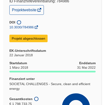
ID Finanzhilfevereinbarung: 784986
(öffnet
Projektwebsite
in
neuem
Fenster)
DOI
10.3030/784986
Projekt abgeschlossen
EK-Unterschriftsdatum
22 Januar 2018
Startdatum
Enddatum
1 März 2018
31 Mai 2022
Finanziert unter
SOCIETAL CHALLENGES - Secure, clean and efficient
energy
Gesamtkosten
€ 1 798 733,75