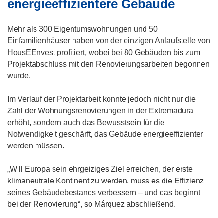
energieeffizientere Gebäude
i
i
e
e
e
e
n
n
t
t
t
t
Mehr als 300 Eigentumswohnungen und 50
n
n
i
i
i
i
Einfamilienhäuser haben von der einzigen Anlaufstelle von
e
e
n
n
n
n
HousEEnvest profitiert, wobei bei 80 Gebäuden bis zum
u
u
n
n
n
n
Projektabschluss mit den Renovierungsarbeiten begonnen
e
e
e
e
e
e
wurde.
m
m
u
u
u
u
F
F
e
e
e
e
Im Verlauf der Projektarbeit konnte jedoch nicht nur die
e
e
m
m
m
m
Zahl der Wohnungsrenovierungen in der Extremadura
n
n
F
F
F
F
erhöht, sondern auch das Bewusstsein für die
s
s
e
e
e
e
Notwendigkeit geschärft, das Gebäude energieeffizienter
t
t
n
n
n
n
werden müssen.
e
e
s
s
s
s
r
r
t
t
t
t
„Will Europa sein ehrgeiziges Ziel erreichen, der erste
)
)
e
e
e
e
klimaneutrale Kontinent zu werden, muss es die Effizienz
r
r
r
r
seines Gebäudebestands verbessern – und das beginnt
)
)
)
)
bei der Renovierung“, so Márquez abschließend.