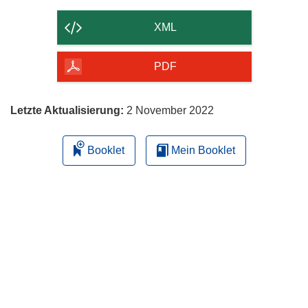
Inhalt
der
XML
Seite
herunterladen
PDF
Letzte Aktualisierung:
2 November 2022
Booklet
Mein Booklet