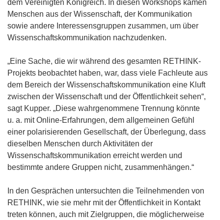
f
dem Vereinigten Königreich. In diesen Workshops kamen
)
f
Menschen aus der Wissenschaft, der Kommunikation
n
sowie andere Interessensgruppen zusammen, um über
e
Wissenschaftskommunikation nachzudenken.
t
i
„Eine Sache, die wir während des gesamten RETHINK-
n
Projekts beobachtet haben, war, dass viele Fachleute aus
n
dem Bereich der Wissenschaftskommunikation eine Kluft
e
zwischen der Wissenschaft und der Öffentlichkeit sehen“,
u
sagt Kupper. „Diese wahrgenommene Trennung könnte
e
u. a. mit Online-Erfahrungen, dem allgemeinen Gefühl
m
einer polarisierenden Gesellschaft, der Überlegung, dass
F
dieselben Menschen durch Aktivitäten der
e
Wissenschaftskommunikation erreicht werden und
n
bestimmte andere Gruppen nicht, zusammenhängen.“
s
t
In den Gesprächen untersuchten die Teilnehmenden von
e
RETHINK, wie sie mehr mit der Öffentlichkeit in Kontakt
r
treten können, auch mit Zielgruppen, die möglicherweise