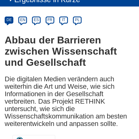
Article
Category
Article
DE
EN
ES
FR
IT
PL
available
in
Abbau der Barrieren
the
zwischen Wissenschaft
following
languages:
und Gesellschaft
Die digitalen Medien verändern auch
weiterhin die Art und Weise, wie sich
Informationen in der Gesellschaft
verbreiten. Das Projekt RETHINK
untersucht, wie sich die
Wissenschaftskommunikation am besten
weiterentwickeln und anpassen sollte.