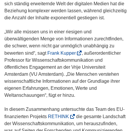
sich ständig erweiternde Welt der digitalen Medien hat die
Beziehung komplexer werden lassen, während gleichzeitig
die Anzahl der Inhalte exponentiell gestiegen ist.
„Wir alle müssen uns in einer riesigen und
überwältigenden Menge von Informationen zurechtfinden,
die schwer, wenn nicht gar unmöglich unabhängig zu
(
bewerten sind“, sagt
Frank Kupper
, außerordentlicher
ö
Professor für Wissenschaftskommunikation und
f
öffentliches Engagement an der Vrije Universiteit
f
Amsterdam (VU Amsterdam). „Die Menschen verstehen
n
wissenschaftliche Informationen auf der Grundlage ihrer
e
eigenen Erfahrungen, Emotionen, Werte und
t
Weltanschauungen“, fügt er hinzu.
i
n
In diesem Zusammenhang untersuchte das Team des EU-
n
(
finanzierten Projekts
RETHINK
die gesamte Landschaft
e
ö
der Wissenschaftskommunikation, um herauszufinden,
u
f
was auf Seiten der Forschenden und Kommunizierenden