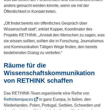
e
f
anders gemacht werden könnte, wenn sie mit der
m
n
Öffentlichkeit in Kontakt treten.
F
e
e
t
„Oft findet bereits ein öffentliches Gespräch über
n
i
Wissenschaft statt“, erklärt Kupper, Koordinator des
s
n
Projekts RETHINK. „Anstatt den Menschen zu sagen, was
t
n
sie wissen sollten, sollten die in Forschung, Journalismus
e
e
und Kommunikation Tätigen Wege finden, den bereits
r
u
bestehenden Dialog zu vertiefen.“
)
e
Räume für die
m
F
Wissenschaftskommunikation
e
von RETHINK schaffen
n
s
Das RETHINK-Team organisierte eine Reihe von
t
(
Rethinkerspaces
in ganz Europa, in Italien, den
e
ö
Niederlanden, Polen, Portugal, Serbien, Schweden und
r