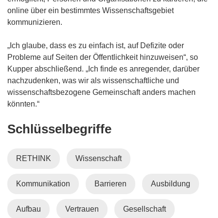
t
e
t
f
online über ein bestimmtes Wissenschaftsgebiet
e
u
i
f
kommunizieren.
r
e
n
n
)
m
n
e
„Ich glaube, dass es zu einfach ist, auf Defizite oder
F
e
t
Probleme auf Seiten der Öffentlichkeit hinzuweisen“, so
e
u
i
Kupper abschließend. „Ich finde es anregender, darüber
n
e
n
nachzudenken, was wir als wissenschaftliche und
s
m
n
wissenschaftsbezogene Gemeinschaft anders machen
t
F
e
könnten.“
e
e
u
r
Schlüsselbegriffe
n
e
)
s
m
t
F
RETHINK
Wissenschaft
e
e
r
n
Kommunikation
Barrieren
Ausbildung
)
s
t
e
Aufbau
Vertrauen
Gesellschaft