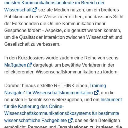
e
meisten Kommunikationsfachleute im Bereich der
t
(
Wissenschaft
soziale Medien nutzen, um ein breiteres
i
ö
Publikum auf neue Weise zu erreichen, und dass aus Sicht
n
f
der Forschenden die Online-Kommunikation mehr
n
f
Gespräche fördert – Aspekte, die genutzt werden könnten,
e
n
um die Qualität der Interaktion zwischen Wissenschaft und
u
e
Gesellschaft zu verbessern.
e
t
m
i
In den Kurzdossiers wurde zudem eine Reihe von sechs
F
n
(
Maßgaben
dargelegt, um bewährte Verfahren in der
e
n
ö
reflektierenden Wissenschaftskommunikation zu fördern.
n
e
f
s
u
f
Darüber hinaus erstellte RETHINK einen
‚Training
t
e
n
(
Navigator‘ für Wissenschaftskommunikation
, um die
e
m
e
ö
neuesten Erkenntnisse weiterzugeben, und ein
Instrument
r
F
t
f
für die Kartierung des Online-
)
e
i
f
Wissenschaftskommunikationsökosystems für bestimmte
n
n
n
(
wissenschaftliche Fachgebiete
, das es den Beteiligten
s
n
e
ö
ermöglicht, Personen und Organisationen zu kartieren, die