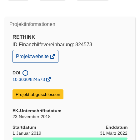
r
)
Projektinformationen
RETHINK
ID Finanzhilfevereinbarung: 824573
(öffnet
Projektwebsite
in
neuem
Fenster)
DOI
10.3030/824573
Projekt abgeschlossen
EK-Unterschriftsdatum
23 November 2018
Startdatum
Enddatum
1 Januar 2019
31 März 2022