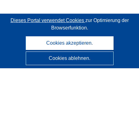
Dieses Portal verwendet Cookies
zur Optimierung der
Browserfunktion.
Cookies akzeptieren.
Cookies ablehnen.
CORDIS - Forschungsergebnisse der EU
Diese Website wird vom
Amt für Veröffentlichungen der
Europäischen Union
verwaltet.
Barrierefreiheit
Halbautomatische Projektklassifizierung - Hinweis zur
Erklärbarkeit