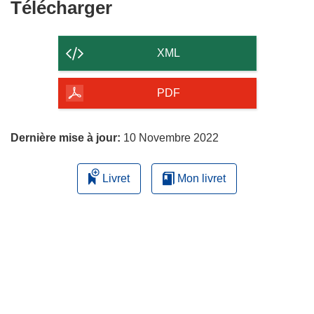
Télécharger
Télécharger
le
contenu
XML
de
la
PDF
page
Dernière mise à jour:
10 Novembre 2022
Livret
Mon livret