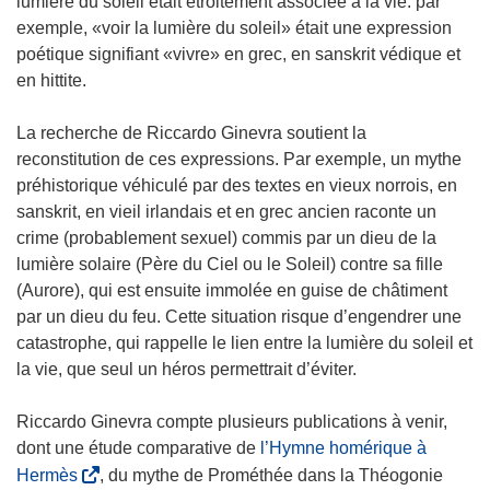
lumière du soleil était étroitement associée à la vie: par
ê
u
exemple, «voir la lumière du soleil» était une expression
t
v
poétique signifiant «vivre» en grec, en sanskrit védique et
r
e
en hittite.
e
l
)
l
La recherche de Riccardo Ginevra soutient la
e
reconstitution de ces expressions. Par exemple, un mythe
f
préhistorique véhiculé par des textes en vieux norrois, en
e
sanskrit, en vieil irlandais et en grec ancien raconte un
n
crime (probablement sexuel) commis par un dieu de la
ê
lumière solaire (Père du Ciel ou le Soleil) contre sa fille
t
(Aurore), qui est ensuite immolée en guise de châtiment
r
par un dieu du feu. Cette situation risque d’engendrer une
e
catastrophe, qui rappelle le lien entre la lumière du soleil et
)
la vie, que seul un héros permettrait d’éviter.
Riccardo Ginevra compte plusieurs publications à venir,
dont une étude comparative de
l’Hymne homérique à
(
Hermès
, du mythe de Prométhée dans la Théogonie