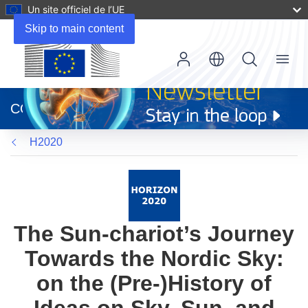
Un site officiel de l’UE
Skip to main content
Menu
(s’ouvre
dans
CORDIS
une
nouvelle
H2020
fenêtre)
The Sun-chariot’s Journey
Towards the Nordic Sky:
on the (Pre-)History of