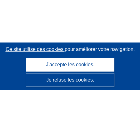
Ce site utilise des cookies
pour améliorer votre navigation.
J'accepte les cookies.
Je refuse les cookies.
CORDIS - Résultats de la recherche de l’UE
Ce site web est géré par l'
Office des publications de
l’Union européenne
Accessibilité