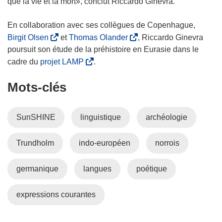
que la vie et la mort», conclut Riccardo Ginevra.
l
u
l
v
En collaboration avec ses collègues de Copenhague,
e
e
(
(
Birgit Olsen
et
Thomas Olander
, Riccardo Ginevra
f
l
s
s
poursuit son étude de la préhistoire en Eurasie dans le
e
l
’
’
(
cadre du
projet LAMP
.
n
e
o
o
s
ê
f
Mots‑clés
u
u
’
t
e
v
v
o
r
n
r
r
u
e
ê
SunSHINE
linguistique
archéologie
e
e
v
)
t
d
d
r
r
Trundholm
indo-européen
norrois
a
a
e
e
n
n
d
)
s
s
a
germanique
langues
poétique
u
u
n
n
n
s
expressions courantes
e
e
u
n
n
n