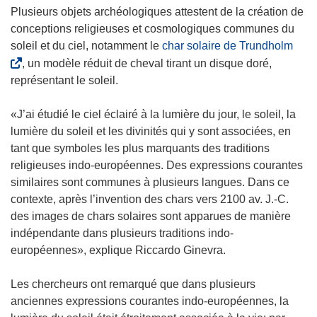
n
v
e
Plusieurs objets archéologiques attestent de la création de
ê
e
d
conceptions religieuses et cosmologiques communes du
t
l
a
(
soleil et du ciel, notamment le
char solaire de Trundholm
r
l
n
s
, un modèle réduit de cheval tirant un disque doré,
e
e
s
’
représentant le soleil.
)
f
u
o
e
n
u
«J’ai étudié le ciel éclairé à la lumière du jour, le soleil, la
n
e
v
lumière du soleil et les divinités qui y sont associées, en
ê
n
r
tant que symboles les plus marquants des traditions
t
o
e
religieuses indo-européennes. Des expressions courantes
r
u
d
similaires sont communes à plusieurs langues. Dans ce
e
v
a
contexte, après l’invention des chars vers 2100 av. J.-C.
)
e
n
des images de chars solaires sont apparues de manière
l
s
indépendante dans plusieurs traditions indo-
l
u
européennes», explique Riccardo Ginevra.
e
n
f
e
Les chercheurs ont remarqué que dans plusieurs
e
n
anciennes expressions courantes indo-européennes, la
n
o