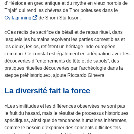
s
d’Hésiode en grec antique et du mythe en vieux norrois de
’
Thjalfi qui rend les chèvres de Thor boiteuses dans le
o
(
Gylfaginning
de Snorri Sturluson.
u
s
v
’
«Ces récits de sacrifice de bétail et de repas rituel, dans
r
o
lesquels les humains reçoivent les parties comestibles et
e
u
les dieux, les os, reflètent un héritage indo-européen
d
v
commun. Ce constat est également en adéquation avec les
a
r
découvertes d’“enterrements de tête et de sabots”, des
n
e
pratiques rituelles découvertes par l’archéologie dans la
s
d
steppe préhistorique», ajoute Riccardo Ginevra.
u
a
La diversité fait la force
n
n
e
s
n
u
«Les similitudes et les différences observées ne sont pas
o
n
le fruit du hasard, mais le résultat de processus historiques
u
e
spécifiques, ainsi que de tendances humaines inhérentes,
v
n
comme le besoin d’exprimer des concepts difficiles tels
e
o