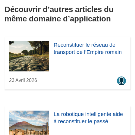
o
o
e
Découvrir d’autres articles du
u
u
n
même domaine d’application
v
v
o
e
e
u
l
l
v
l
l
e
Reconstituer le réseau de
e
e
l
transport de l’Empire romain
f
f
l
e
e
e
n
n
f
ê
ê
e
23 Avril 2026
t
t
n
r
r
ê
e
e
t
)
)
r
e
La robotique intelligente aide
)
à reconstituer le passé