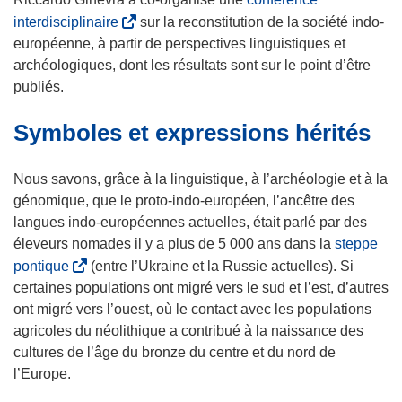
v
u
u
e
(
interdisciplinaire
sur la reconstitution de la société indo-
e
v
v
d
s
européenne, à partir de perspectives linguistiques et
l
e
e
a
’
archéologiques, dont les résultats sont sur le point d’être
l
l
l
n
o
publiés.
e
l
l
s
u
f
e
e
Symboles et expressions hérités
u
v
e
f
f
n
r
n
e
e
e
e
Nous savons, grâce à la linguistique, à l’archéologie et à la
ê
n
n
n
d
génomique, que le proto-indo-européen, l’ancêtre des
t
ê
ê
o
a
langues indo-européennes actuelles, était parlé par des
r
t
t
u
n
éleveurs nomades il y a plus de 5 000 ans dans la
steppe
e
r
r
v
s
(
pontique
(entre l’Ukraine et la Russie actuelles). Si
)
e
e
e
u
s
certaines populations ont migré vers le sud et l’est, d’autres
)
)
l
n
’
ont migré vers l’ouest, où le contact avec les populations
l
e
o
agricoles du néolithique a contribué à la naissance des
e
n
u
cultures de l’âge du bronze du centre et du nord de
f
o
v
l’Europe.
e
u
r