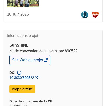
18 Juin 2026
Informations projet
SunSHINE
N° de convention de subvention: 890522
(s’ouvre
Site Web du projet
dans
une
nouvelle
DOI
fenêtre)
10.3030/890522
Projet terminé
Date de signature de la CE
3 Mars 2020