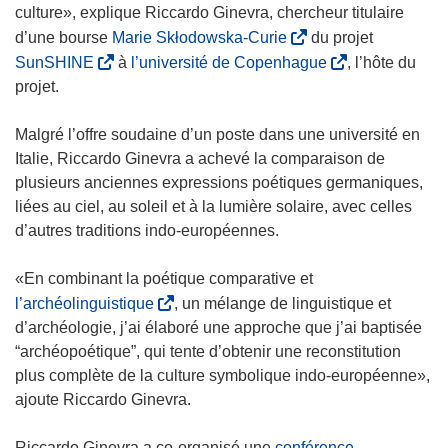
culture», explique Riccardo Ginevra, chercheur titulaire
(
d’une bourse
Marie Skłodowska-Curie
du projet
s
(
(
SunSHINE
à
l’université de Copenhague
, l’hôte du
’
s
s
projet.
o
’
’
u
o
o
Malgré l’offre soudaine d’un poste dans une université en
v
u
u
Italie, Riccardo Ginevra a achevé la comparaison de
r
v
v
plusieurs anciennes expressions poétiques germaniques,
e
r
r
liées au ciel, au soleil et à la lumière solaire, avec celles
d
e
e
d’autres traditions indo-européennes.
a
d
d
n
a
a
«En combinant la poétique comparative et
s
n
n
(
l’archéolinguistique
, un mélange de linguistique et
u
s
s
s
d’archéologie, j’ai élaboré une approche que j’ai baptisée
n
u
u
’
“archéopoétique”, qui tente d’obtenir une reconstitution
e
n
n
o
plus complète de la culture symbolique indo-européenne»,
n
e
e
u
ajoute Riccardo Ginevra.
o
n
n
v
u
o
o
r
Riccardo Ginevra a co-organisé une
conférence