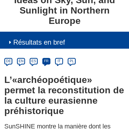
Ideas on Sky, Sun, and
Sunlight in Northern
Europe
Résultats en bref
Article
Category
Article
DE
EN
ES
FR
IT
PL
available
in
L’«archéopoétique»
the
permet la reconstitution de
following
languages:
la culture eurasienne
préhistorique
SunSHINE montre la manière dont les