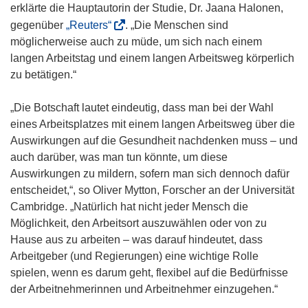
e
erklärte die Hauptautorin der Studie, Dr. Jaana Halonen,
r
(
gegenüber
„Reuters“
. „Die Menschen sind
)
ö
möglicherweise auch zu müde, um sich nach einem
f
langen Arbeitstag und einem langen Arbeitsweg körperlich
f
zu betätigen.“
n
e
„Die Botschaft lautet eindeutig, dass man bei der Wahl
t
eines Arbeitsplatzes mit einem langen Arbeitsweg über die
i
Auswirkungen auf die Gesundheit nachdenken muss – und
n
auch darüber, was man tun könnte, um diese
n
Auswirkungen zu mildern, sofern man sich dennoch dafür
e
entscheidet,“, so Oliver Mytton, Forscher an der Universität
u
Cambridge. „Natürlich hat nicht jeder Mensch die
e
Möglichkeit, den Arbeitsort auszuwählen oder von zu
m
Hause aus zu arbeiten – was darauf hindeutet, dass
F
Arbeitgeber (und Regierungen) eine wichtige Rolle
e
spielen, wenn es darum geht, flexibel auf die Bedürfnisse
n
der Arbeitnehmerinnen und Arbeitnehmer einzugehen.“
s