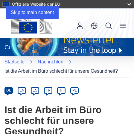
Offizielle Website der EU
Skip to main content
Menu
(öffnet
in
CORDIS
neuem
Fenster)
Startseite
Nachrichten
Ist die Arbeit im Büro schlecht für unsere Gesundheit?
Article
Category
Article
DE
EN
ES
FR
IT
PL
available
in
Ist die Arbeit im Büro
the
schlecht für unsere
following
languages:
Gesundheit?