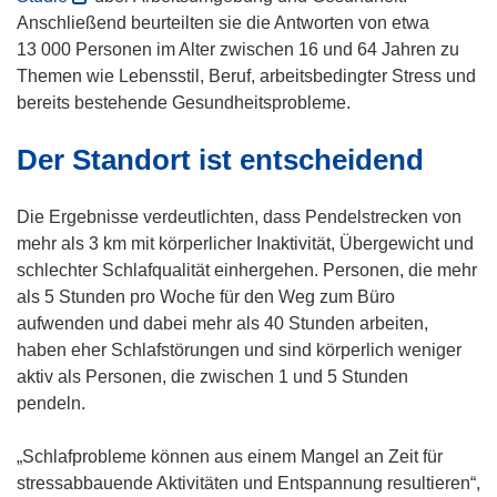
n
ö
Anschließend beurteilten sie die Antworten von etwa
e
f
13 000 Personen im Alter zwischen 16 und 64 Jahren zu
t
f
Themen wie Lebensstil, Beruf, arbeitsbedingter Stress und
i
n
bereits bestehende Gesundheitsprobleme.
n
e
Der Standort ist entscheidend
n
t
e
i
u
n
Die Ergebnisse verdeutlichten, dass Pendelstrecken von
e
n
mehr als 3 km mit körperlicher Inaktivität, Übergewicht und
m
e
schlechter Schlafqualität einhergehen. Personen, die mehr
F
u
als 5 Stunden pro Woche für den Weg zum Büro
e
e
aufwenden und dabei mehr als 40 Stunden arbeiten,
n
m
haben eher Schlafstörungen und sind körperlich weniger
s
F
aktiv als Personen, die zwischen 1 und 5 Stunden
t
e
pendeln.
e
n
r
s
„Schlafprobleme können aus einem Mangel an Zeit für
)
t
stressabbauende Aktivitäten und Entspannung resultieren“,