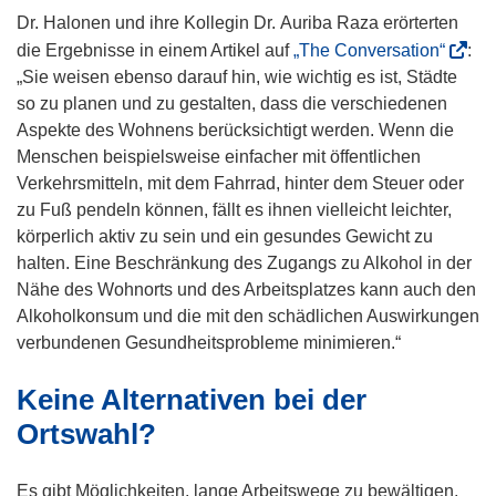
t
Dr. Halonen und ihre Kollegin Dr. Auriba Raza erörterten
e
(
die Ergebnisse in einem Artikel auf
„The Conversation“
:
r
ö
„Sie weisen ebenso darauf hin, wie wichtig es ist, Städte
)
f
so zu planen und zu gestalten, dass die verschiedenen
f
Aspekte des Wohnens berücksichtigt werden. Wenn die
n
Menschen beispielsweise einfacher mit öffentlichen
e
Verkehrsmitteln, mit dem Fahrrad, hinter dem Steuer oder
t
zu Fuß pendeln können, fällt es ihnen vielleicht leichter,
i
körperlich aktiv zu sein und ein gesundes Gewicht zu
n
halten. Eine Beschränkung des Zugangs zu Alkohol in der
n
Nähe des Wohnorts und des Arbeitsplatzes kann auch den
e
Alkoholkonsum und die mit den schädlichen Auswirkungen
u
verbundenen Gesundheitsprobleme minimieren.“
e
Keine Alternativen bei der
m
F
Ortswahl?
e
n
Es gibt Möglichkeiten, lange Arbeitswege zu bewältigen,