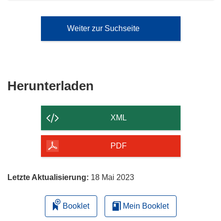
Weiter zur Suchseite
Den
Herunterladen
Inhalt
der
XML
Seite
herunterladen
PDF
Letzte Aktualisierung:
18 Mai 2023
Booklet
Mein Booklet