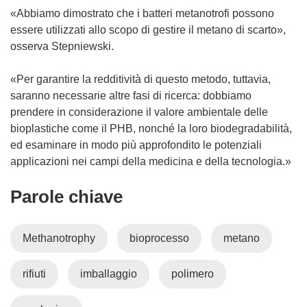
n
«Abbiamo dimostrato che i batteri metanotrofi possono
u
essere utilizzati allo scopo di gestire il metano di scarto»,
o
osserva Stepniewski.
v
a
«Per garantire la redditività di questo metodo, tuttavia,
f
saranno necessarie altre fasi di ricerca: dobbiamo
i
prendere in considerazione il valore ambientale delle
n
bioplastiche come il PHB, nonché la loro biodegradabilità,
e
ed esaminare in modo più approfondito le potenziali
s
applicazioni nei campi della medicina e della tecnologia.»
t
r
Parole chiave
a
)
Methanotrophy
bioprocesso
metano
rifiuti
imballaggio
polimero