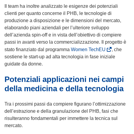
Il team ha inoltre analizzato le esigenze dei potenziali
clienti per quanto concerne il PHB, le tecnologie di
produzione a disposizione e le dimensioni del mercato,
elaborando piani aziendali per l’ulteriore sviluppo
dell’azienda spin-off e in vista dell’obiettivo di compiere
passi in avanti verso la commercializzazione. Il progetto è
(
stato finanziato dal programma
Women TechEU
, che
s
sostiene le start-up ad alta tecnologia in fase iniziale
i
guidate da donne.
a
Potenziali applicazioni nei campi
p
r
della medicina e della tecnologia
e
i
Tra i prossimi passi da compiere figurano l’ottimizzazione
n
dell’estrazione e della granulazione del PHB, fasi che
u
risulteranno fondamentali per immettere la tecnica sul
n
mercato.
a