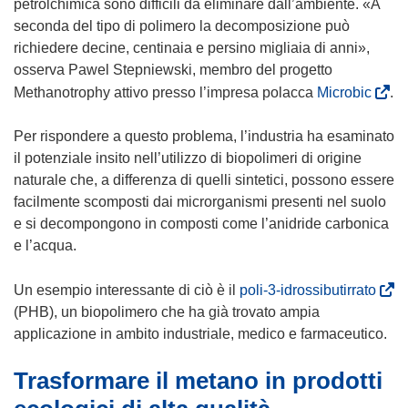
petrolchimica sono difficili da eliminare dall’ambiente. «A
seconda del tipo di polimero la decomposizione può
richiedere decine, centinaia e persino migliaia di anni»,
osserva Pawel Stepniewski, membro del progetto
(
Methanotrophy attivo presso l’impresa polacca
Microbic
.
s
i
Per rispondere a questo problema, l’industria ha esaminato
a
il potenziale insito nell’utilizzo di biopolimeri di origine
p
naturale che, a differenza di quelli sintetici, possono essere
r
facilmente scomposti dai microrganismi presenti nel suolo
e
e si decompongono in composti come l’anidride carbonica
i
e l’acqua.
n
u
(
Un esempio interessante di ciò è il
poli-3-idrossibutirrato
n
s
(PHB), un biopolimero che ha già trovato ampia
a
i
applicazione in ambito industriale, medico e farmaceutico.
n
a
Trasformare il metano in prodotti
u
p
o
r