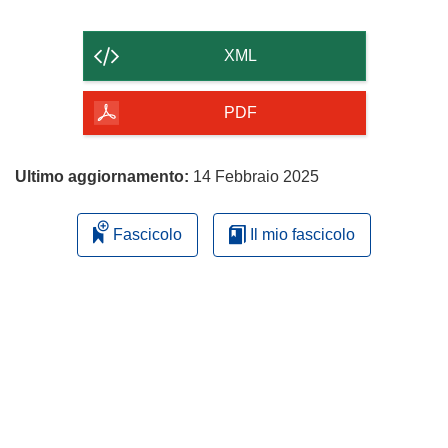
il
contenuto
XML
della
pagina
PDF
Ultimo aggiornamento:
14 Febbraio 2025
Fascicolo
Il mio fascicolo