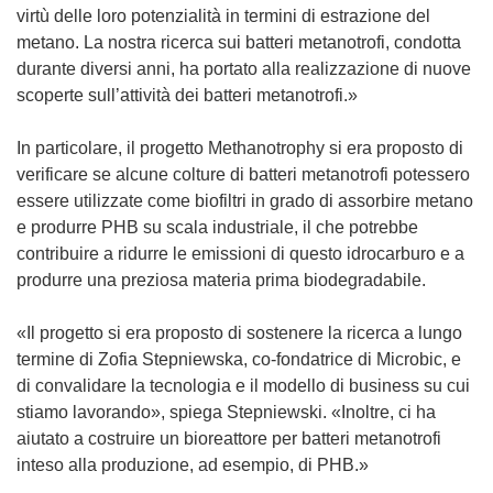
n
p
virtù delle loro potenzialità in termini di estrazione del
)
u
r
metano. La nostra ricerca sui batteri metanotrofi, condotta
n
e
durante diversi anni, ha portato alla realizzazione di nuove
a
i
scoperte sull’attività dei batteri metanotrofi.»
n
n
u
u
In particolare, il progetto Methanotrophy si era proposto di
o
n
verificare se alcune colture di batteri metanotrofi potessero
v
a
essere utilizzate come biofiltri in grado di assorbire metano
a
n
e produrre PHB su scala industriale, il che potrebbe
f
u
contribuire a ridurre le emissioni di questo idrocarburo e a
i
o
produrre una preziosa materia prima biodegradabile.
n
v
e
a
«Il progetto si era proposto di sostenere la ricerca a lungo
s
f
termine di Zofia Stepniewska, co-fondatrice di Microbic, e
t
i
di convalidare la tecnologia e il modello di business su cui
r
n
stiamo lavorando», spiega Stepniewski. «Inoltre, ci ha
a
e
aiutato a costruire un bioreattore per batteri metanotrofi
)
s
inteso alla produzione, ad esempio, di PHB.»
t