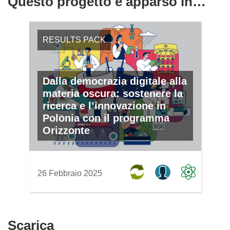
Questo progetto è apparso in…
RESULTS PACK
Dalla democrazia digitale alla
materia oscura: sostenere la
ricerca e l’innovazione in
Polonia con il programma
Orizzonte
26 Febbraio 2025
Scarica
Scarica