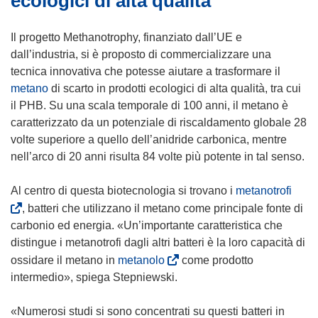
ecologici di alta qualità
v
e
a
i
Il progetto Methanotrophy, finanziato dall’UE e
f
n
dall’industria, si è proposto di commercializzare una
i
u
tecnica innovativa che potesse aiutare a trasformare il
n
n
metano
di scarto in prodotti ecologici di alta qualità, tra cui
e
a
il PHB. Su una scala temporale di 100 anni, il metano è
s
n
caratterizzato da un potenziale di riscaldamento globale 28
t
u
volte superiore a quello dell’anidride carbonica, mentre
r
o
nell’arco di 20 anni risulta 84 volte più potente in tal senso.
a
v
)
a
(
Al centro di questa biotecnologia si trovano i
metanotrofi
f
s
, batteri che utilizzano il metano come principale fonte di
i
i
carbonio ed energia. «Un’importante caratteristica che
n
a
distingue i metanotrofi dagli altri batteri è la loro capacità di
e
p
(
ossidare il metano in
metanolo
come prodotto
s
r
s
intermedio», spiega Stepniewski.
t
e
i
r
i
a
«Numerosi studi si sono concentrati su questi batteri in
a