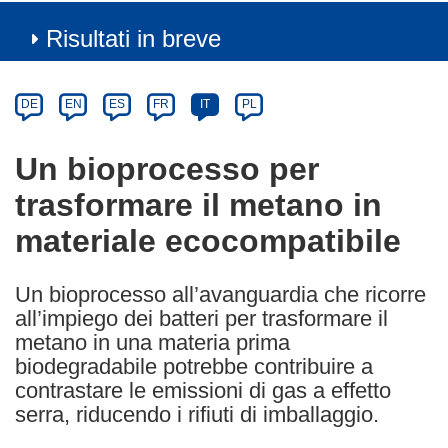
Risultati in breve
Article
Category
Article
DE
EN
ES
FR
IT
PL
available
in
Un bioprocesso per
the
trasformare il metano in
following
languages:
materiale ecocompatibile
Un bioprocesso all’avanguardia che ricorre
all’impiego dei batteri per trasformare il
metano in una materia prima
biodegradabile potrebbe contribuire a
contrastare le emissioni di gas a effetto
serra, riducendo i rifiuti di imballaggio.