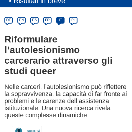
Risultati in breve
Article
Category
Article
DE
EN
ES
FR
IT
PL
available
in
Riformulare
the
l’autolesionismo
following
languages:
carcerario attraverso gli
studi queer
Nelle carceri, l’autolesionismo può riflettere
la sopravvivenza, la capacità di far fronte ai
problemi e le carenze dell’assistenza
istituzionale. Una nuova ricerca rivela
queste complesse dinamiche.
SOCIETÀ