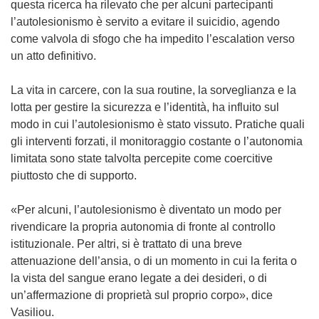
p
questa ricerca ha rilevato che per alcuni partecipanti
r
l’autolesionismo è servito a evitare il suicidio, agendo
e
come valvola di sfogo che ha impedito l’escalation verso
i
un atto definitivo.
n
u
La vita in carcere, con la sua routine, la sorveglianza e la
n
lotta per gestire la sicurezza e l’identità, ha influito sul
a
modo in cui l’autolesionismo è stato vissuto. Pratiche quali
n
gli interventi forzati, il monitoraggio costante o l’autonomia
u
limitata sono state talvolta percepite come coercitive
o
piuttosto che di supporto.
v
a
«Per alcuni, l’autolesionismo è diventato un modo per
f
rivendicare la propria autonomia di fronte al controllo
i
istituzionale. Per altri, si è trattato di una breve
n
attenuazione dell’ansia, o di un momento in cui la ferita o
e
la vista del sangue erano legate a dei desideri, o di
s
un’affermazione di proprietà sul proprio corpo», dice
t
Vasiliou.