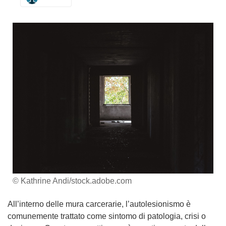
© Kathrine Andi/stock.adobe.com
All’interno delle mura carcerarie, l’autolesionismo è
comunemente trattato come sintomo di patologia, crisi o