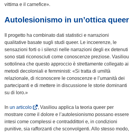
o
n
vittima e il carnefice».
v
u
Autolesionismo in un’ottica queer
a
o
f
v
i
a
Il progetto ha combinato dati statistici e narrazioni
n
f
qualitative basate sugli studi queer. Le incoerenze, le
e
i
sensazioni forti o i silenzi nelle narrazioni degli ex detenuti
s
n
sono stati riconosciuti come conoscenze preziose. Vasiliou
t
e
sottolinea che questo approccio è strettamente collegato ai
r
s
metodi decoloniali e femministi: «Si tratta di umiltà
a
t
relazionale, di riconoscere le conoscenze e l’umanità dei
)
r
partecipanti e di mettere in discussione le storie dominanti
a
su di loro.»
)
(
In
un articolo
, Vasiliou applica la teoria queer per
s
mostrare come il dolore e l’autolesionismo possano essere
i
intesi come complessi e contraddittori e, in condizioni
a
punitive, sia rafforzanti che sconvolgenti. Allo stesso modo,