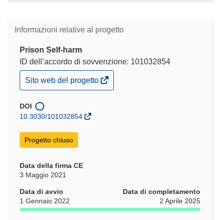
Informazioni relative al progetto
Prison Self-harm
ID dell’accordo di sovvenzione: 101032854
(si
Sito web del progetto
apre
in
una
DOI
nuova
10.3030/101032854
finestra)
Progetto chiuso
Data della firma CE
3 Maggio 2021
Data di avvio
Data di completamento
1 Gennaio 2022
2 Aprile 2025