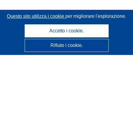
Questo sito utilizza i cookie
per migliorare l'esplorazione.
Accetto i cookie.
Rifiuto i cookie.
CORDIS - Risultati della ricerca dell’UE
Questo sito web è gestito dall'
Ufficio delle pubblicazioni
dell'Unione europea
Accessibilità
Classificazione semi-automatica dei progetti - Informativa
sulla spiegabilità
Contattaci