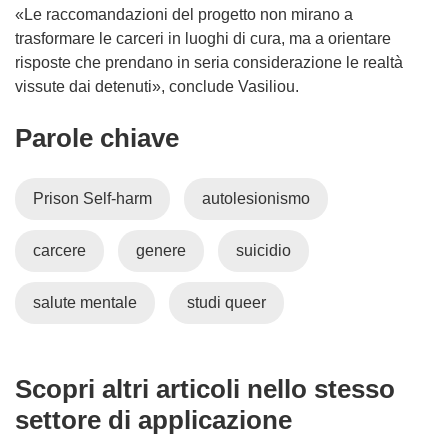
a
«Le raccomandazioni del progetto non mirano a
p
trasformare le carceri in luoghi di cura, ma a orientare
r
risposte che prendano in seria considerazione le realtà
e
vissute dai detenuti», conclude Vasiliou.
i
Parole chiave
n
u
n
Prison Self-harm
autolesionismo
a
n
carcere
genere
suicidio
u
o
v
salute mentale
studi queer
a
f
i
Scopri altri articoli nello stesso
n
settore di applicazione
e
s