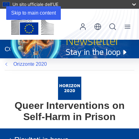
Un sito ufficiale dell’UE
Skip to main content
Menu
(si
apre
CORDIS
in
una
Orizzonte 2020
nuova
finestra)
Queer Interventions on
Self-Harm in Prison