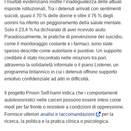
I risultati evidenziano inoltre l’inadeguatezza delle attuali
risposte istituzionali. Tra i detenuti arrivati con sentimenti
suicidi, quasi il 70 % delle donne e oltre il 76 % degli
uomini ha riferito un peggioramento della salute mentale.
Solo il 23,4 % ha dichiarato di aver ricevuto aiuto.
Paradossalmente, le pratiche di prevenzione del suicidio,
come il monitoraggio costante e i farmaci, sono state
spesso descritte come autoritarie e punitive. Un supporto
credibile è stato riscontrato nelle relazioni tra pari,
attraverso la solidarietà informale o il piano Listener, un
programma britannico in cui i detenuti offrono supporto
emotivo confidenziale ad altri in difficoltà.
Il progetto Prison Self-harm indica che i comportamenti
autolesionistici nelle carceri possono essere intesi come
modi per far fronte o resistere a condizioni di oppressione.
(
Fornisce ulteriori
analisi e raccomandazioni
per la
s
ricerca, la politica e la pratica clinica o psicologica.
i