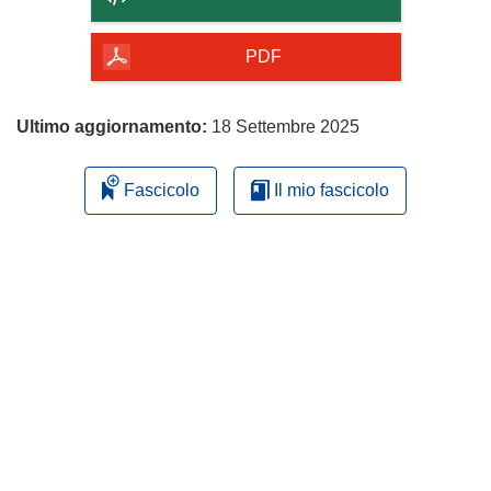
della
pagina
PDF
Ultimo aggiornamento:
18 Settembre 2025
Fascicolo
Il mio fascicolo