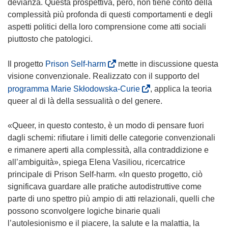
devianza. Questa prospettiva, però, non tiene conto della
complessità più profonda di questi comportamenti e degli
aspetti politici della loro comprensione come atti sociali
piuttosto che patologici.
(
Il progetto
Prison Self-harm
mette in discussione questa
s
visione convenzionale. Realizzato con il supporto del
i
(
programma Marie Skłodowska-Curie
, applica la teoria
a
s
queer al di là della sessualità o del genere.
p
i
r
a
«Queer, in questo contesto, è un modo di pensare fuori
e
p
dagli schemi: rifiutare i limiti delle categorie convenzionali
i
r
e rimanere aperti alla complessità, alla contraddizione e
n
e
all’ambiguità», spiega Elena Vasiliou, ricercatrice
u
i
principale di Prison Self-harm. «In questo progetto, ciò
n
n
significava guardare alle pratiche autodistruttive come
a
u
parte di uno spettro più ampio di atti relazionali, quelli che
n
n
possono sconvolgere logiche binarie quali
u
a
l’autolesionismo e il piacere, la salute e la malattia, la