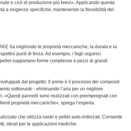
u
eriale e cicli di produzione più brevi». Applicando questa
n
età a esigenze specifiche, mantenendo la flessibilità del
a
n
u
o
v
KE ha migliorato le proprietà meccaniche, la durata e la
a
spettivi punti di forza. Ad esempio, i fogli organici
f
e i pellet supportano forme complesse e pezzi di grandi
i
n
e
sviluppati dal progetto. Il primo è il processo dei compositi
s
mento sottovuoto - eliminando l’aria per un migliore
t
ri. «Questi pannelli sono realizzati con preimpregnati con
r
cellenti proprietà meccaniche», spiega l’esperta.
a
)
izzato che utilizza nastri e pellet auto-rinforzati. Consente
tti, ideali per le applicazioni mediche.