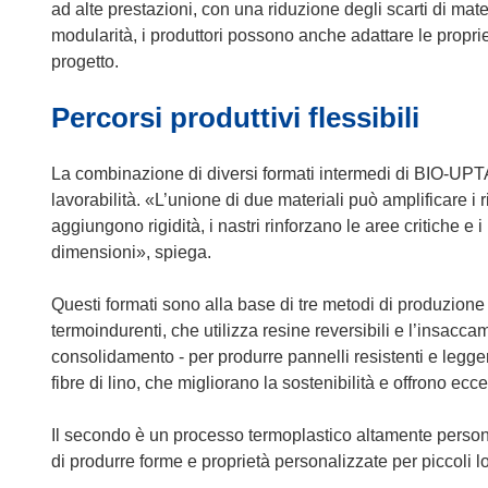
n
ad alte prestazioni, con una riduzione degli scarti di mat
a
modularità, i produttori possono anche adattare le propri
n
progetto.
u
Percorsi produttivi flessibili
o
v
a
La combinazione di diversi formati intermedi di BIO-UPTA
f
lavorabilità. «L’unione di due materiali può amplificare i ri
i
aggiungono rigidità, i nastri rinforzano le aree critiche 
n
dimensioni», spiega.
e
s
Questi formati sono alla base di tre metodi di produzione 
t
termoindurenti, che utilizza resine reversibili e l’insacca
r
consolidamento - per produrre pannelli resistenti e legge
a
fibre di lino, che migliorano la sostenibilità e offrono ec
)
Il secondo è un processo termoplastico altamente personal
di produrre forme e proprietà personalizzate per piccoli lo