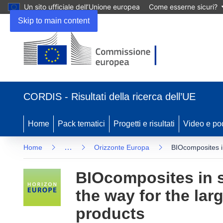
Un sito ufficiale dell’Unione europea
Come esserne sicuri?
Skip to main content
(si
apre
CORDIS - Risultati della ricerca dell’UE
in
una
nuova
Home
Pack tematici
Progetti e risultati
Video e po
finestra)
…
Home
Orizzonte Europa
BIOcomposites i
BIOcomposites in s
the way for the la
products