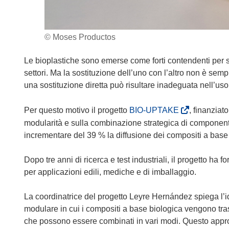
© Moses Productos
Le bioplastiche sono emerse come forti contendenti per so
settori. Ma la sostituzione dell’uno con l’altro non è semp
una sostituzione diretta può risultare inadeguata nell’uso
(
Per questo motivo il progetto
BIO-UPTAKE
, finanziat
s
modularità e sulla combinazione strategica di componenti
i
incrementare del 39 % la diffusione dei compositi a base
a
p
Dopo tre anni di ricerca e test industriali, il progetto ha f
r
per applicazioni edili, mediche e di imballaggio.
e
i
La coordinatrice del progetto Leyre Hernández spiega l
n
modulare in cui i compositi a base biologica vengono trasfo
u
che possono essere combinati in vari modi. Questo appro