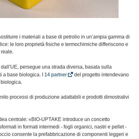
stituire i materiali a base di petrolio in un’ampia gamma di
lice: le loro proprietà fisiche e termochimiche differiscono e
 reale.
o dall’UE, persegue una strada diversa, basata sulla
(
 a base biologica. I
14 partner
del progetto intendevano
s
 biologica.
i
a
ornito processi di produzione adattabili e prodotti dimostrativi
p
r
e
’idea centrale: «BIO-UPTAKE introduce un concetto
i
rmati in formati intermedi - fogli organici, nastri e pellet -
n
ccio consente la prefabbricazione di componenti leggeri e