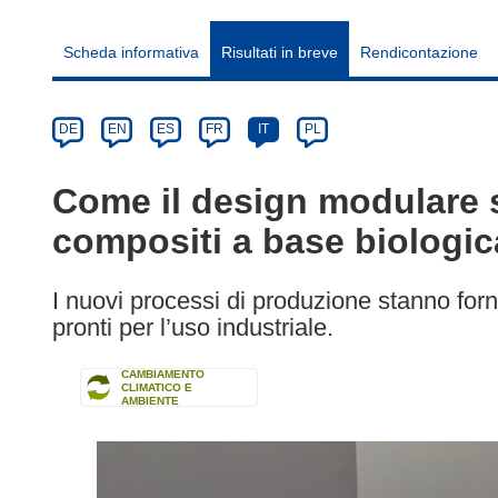
Scheda informativa
Risultati in breve
Rendicontazione
Article
Category
Article
DE
EN
ES
FR
IT
PL
available
in
Come il design modulare s
the
compositi a base biologic
following
languages:
I nuovi processi di produzione stanno forn
pronti per l’uso industriale.
CAMBIAMENTO
CLIMATICO E
AMBIENTE