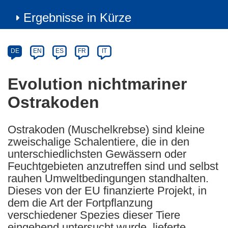
Ergebnisse in Kürze
Article
Category
Article
DE
EN
ES
FR
IT
available
in
Evolution nichtmariner
the
Ostrakoden
following
languages:
Ostrakoden (Muschelkrebse) sind kleine
zweischalige Schalentiere, die in den
unterschiedlichsten Gewässern oder
Feuchtgebieten anzutreffen sind und selbst
rauhen Umweltbedingungen standhalten.
Dieses von der EU finanzierte Projekt, in
dem die Art der Fortpflanzung
verschiedener Spezies dieser Tiere
eingehend untersucht wurde, lieferte