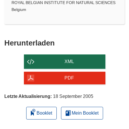
ROYAL BELGIAN INSTITUTE FOR NATURAL SCIENCES
Belgium
Den
Herunterladen
Inhalt
der
XML
Seite
herunterladen
PDF
Letzte Aktualisierung:
18 September 2005
Booklet
Mein Booklet