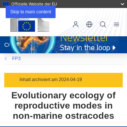
Offizielle Website der EU
Skip to main content
Menu
(öffnet
in
CORDIS
neuem
Fenster)
FP3
Inhalt archiviert am 2024-04-19
Evolutionary ecology of
reproductive modes in
non-marine ostracodes