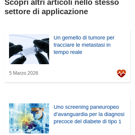
Scopri altri articoli nello stesso
o
v
settore di applicazione
a
f
i
n
Un gemello di tumore per
e
tracciare le metastasi in
s
tempo reale
t
r
a
5 Marzo 2026
)
Uno screening paneuropeo
d’avanguardia per la diagnosi
precoce del diabete di tipo 1