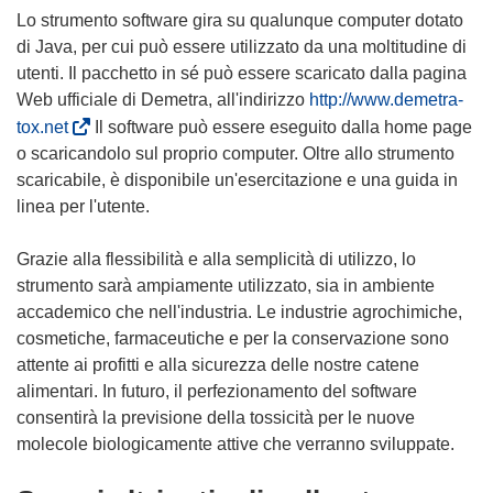
Lo strumento software gira su qualunque computer dotato
di Java, per cui può essere utilizzato da una moltitudine di
utenti. Il pacchetto in sé può essere scaricato dalla pagina
Web ufficiale di Demetra, all'indirizzo
http://www.demetra-
(
tox.net
Il software può essere eseguito dalla home page
s
o scaricandolo sul proprio computer. Oltre allo strumento
i
scaricabile, è disponibile un'esercitazione e una guida in
a
linea per l'utente.
p
r
Grazie alla flessibilità e alla semplicità di utilizzo, lo
e
strumento sarà ampiamente utilizzato, sia in ambiente
i
accademico che nell'industria. Le industrie agrochimiche,
n
cosmetiche, farmaceutiche e per la conservazione sono
u
attente ai profitti e alla sicurezza delle nostre catene
n
alimentari. In futuro, il perfezionamento del software
a
consentirà la previsione della tossicità per le nuove
n
molecole biologicamente attive che verranno sviluppate.
u