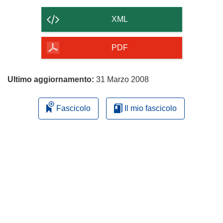
il
contenuto
XML
della
pagina
PDF
Ultimo aggiornamento:
31 Marzo 2008
Fascicolo
Il mio fascicolo