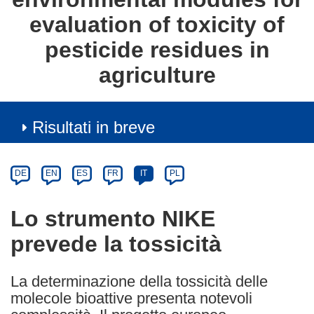
evaluation of toxicity of
pesticide residues in
agriculture
Risultati in breve
Article
Category
Article
DE
EN
ES
FR
IT
PL
available
in
Lo strumento NIKE
the
prevede la tossicità
following
languages:
La determinazione della tossicità delle
molecole bioattive presenta notevoli