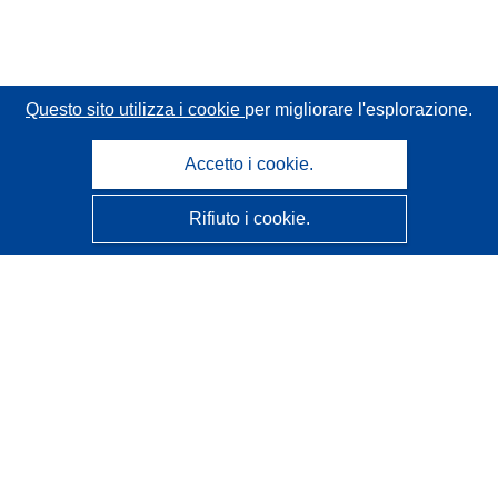
Questo sito utilizza i cookie
per migliorare l'esplorazione.
Accetto i cookie.
Rifiuto i cookie.
CORDIS - Risultati della ricerca dell’UE
Questo sito web è gestito dall'
Ufficio delle pubblicazioni
dell'Unione europea
Accessibilità
Classificazione semi-automatica dei progetti - Informativa
sulla spiegabilità