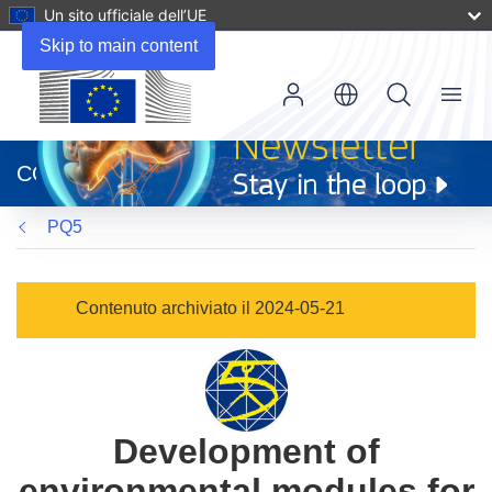
Un sito ufficiale dell’UE
Skip to main content
Menu
(si
apre
CORDIS
in
una
PQ5
nuova
finestra)
Contenuto archiviato il 2024-05-21
Development of
environmental modules for