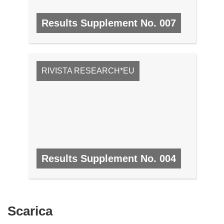
Results Supplement No. 007
N. 7, SETTEMBRE 2008
RIVISTA RESEARCH*EU
Results Supplement No. 004
N. 4, MAGGIO 2008
Scarica
Scarica