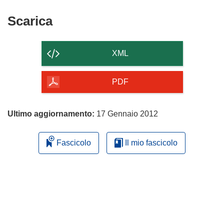
Scarica
Scarica
il
contenuto
XML
della
pagina
PDF
Ultimo aggiornamento:
17 Gennaio 2012
Fascicolo
Il mio fascicolo