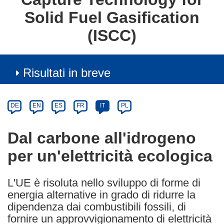
Solid Fuel Gasification
(ISCC)
Risultati in breve
Article
Category
Article
DE
EN
ES
FR
IT
PL
available
in
Dal carbone all'idrogeno
the
per un'elettricità ecologica
following
languages:
L'UE è risoluta nello sviluppo di forme di
energia alternative in grado di ridurre la
dipendenza dai combustibili fossili, di
fornire un approvvigionamento di elettricità