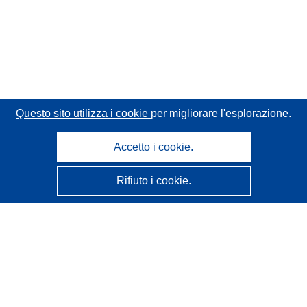
Questo sito utilizza i cookie
per migliorare l'esplorazione.
Accetto i cookie.
Rifiuto i cookie.
CORDIS - Risultati della ricerca dell’UE
Questo sito web è gestito dall'
Ufficio delle pubblicazioni
dell'Unione europea
Accessibilità