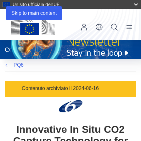
Un sito ufficiale dell’UE
Skip to main content
Menu
(si
apre
CORDIS
in
una
PQ6
nuova
finestra)
Contenuto archiviato il 2024-06-16
Innovative In Situ CO2
Capture Technology for