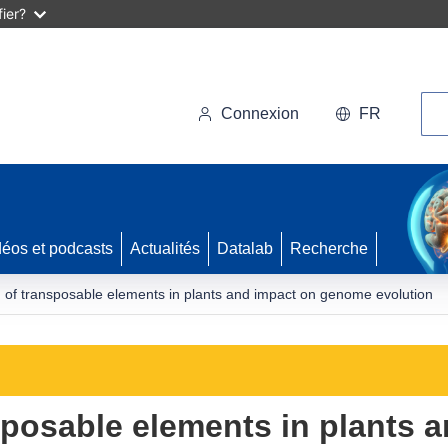
ier?
Rec
Connexion
FR
déos et podcasts
Actualités
Datalab
Recherche
 of transposable elements in plants and impact on genome evolution
sposable elements in plants 