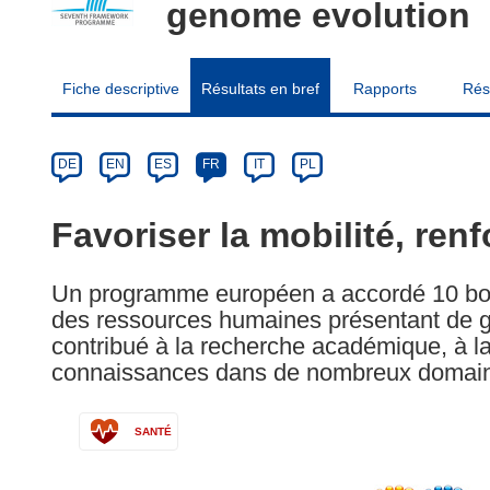
genome evolution
Fiche descriptive
Résultats en bref
Rapports
Rés
Article
Category
Article
DE
EN
ES
FR
IT
PL
available
in
Favoriser la mobilité, ren
the
following
Un programme européen a accordé 10 bour
languages:
des ressources humaines présentant de 
contribué à la recherche académique, à l
connaissances dans de nombreux domaine
SANTÉ