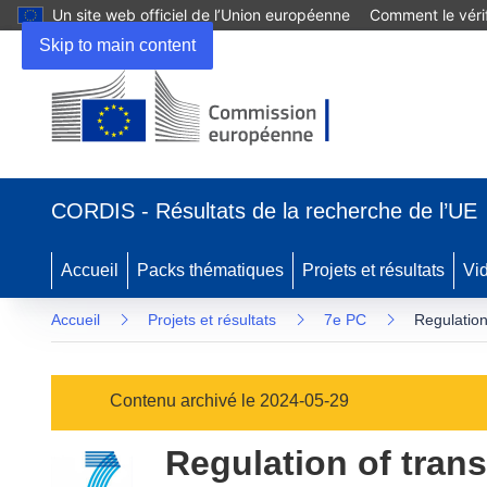
Un site web officiel de l’Union européenne
Comment le vérif
Skip to main content
(s’ouvre
dans
CORDIS - Résultats de la recherche de l’UE
une
nouvelle
fenêtre)
Accueil
Packs thématiques
Projets et résultats
Vi
Accueil
Projets et résultats
7e PC
Regulation
Contenu archivé le 2024-05-29
Regulation of tran