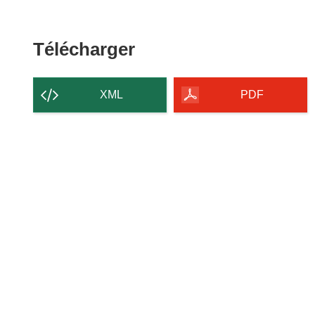
Télécharger
Télécharger
le
contenu
XML
PDF
de
la
page