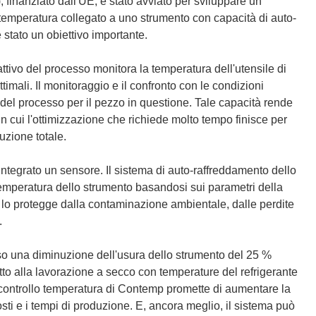
, finanziato dall'UE, è stato avviato per sviluppare un
temperatura collegato a uno strumento con capacità di auto-
 stato un obiettivo importante.
tivo del processo monitora la temperatura dell'utensile di
timali. Il monitoraggio e il confronto con le condizioni
 del processo per il pezzo in questione. Tale capacità rende
in cui l'ottimizzazione che richiede molto tempo finisce per
uzione totale.
integrato un sensore. Il sistema di auto-raffreddamento dello
 temperatura dello strumento basandosi sui parametri della
 lo protegge dalla contaminazione ambientale, dalle perdite
.
sso una diminuzione dell'usura dello strumento del 25 %
etto alla lavorazione a secco con temperature del refrigerante
i controllo temperatura di Contemp promette di aumentare la
sti e i tempi di produzione. E, ancora meglio, il sistema può