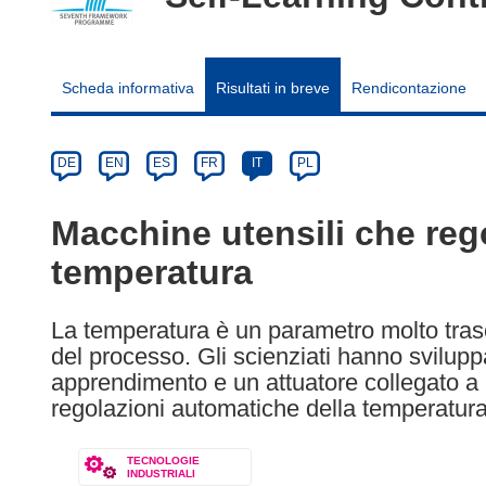
Scheda informativa
Risultati in breve
Rendicontazione
Article
Category
Article
DE
EN
ES
FR
IT
PL
available
in
Macchine utensili che re
the
temperatura
following
languages:
La temperatura è un parametro molto trasc
del processo. Gli scienziati hanno svilup
apprendimento e un attuatore collegato a
regolazioni automatiche della temperatura
TECNOLOGIE
INDUSTRIALI