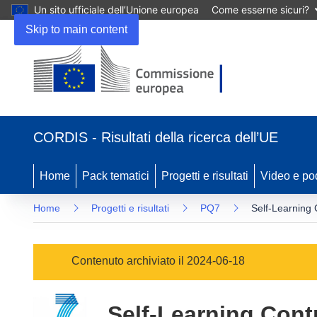
Un sito ufficiale dell’Unione europea
Come esserne sicuri?
Skip to main content
(si
apre
CORDIS - Risultati della ricerca dell’UE
in
una
nuova
Home
Pack tematici
Progetti e risultati
Video e po
finestra)
Home
Progetti e risultati
PQ7
Self-Learning 
Contenuto archiviato il 2024-06-18
Self-Learning Cont