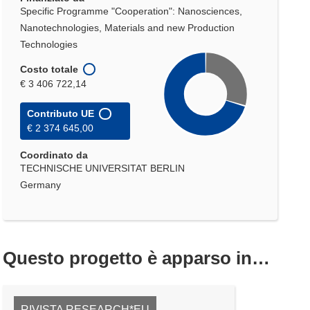
finestra)
Specific Programme "Cooperation": Nanosciences,
Nanotechnologies, Materials and new Production
Technologies
Costo totale
€ 3 406 722,14
Contributo UE
€ 2 374 645,00
Coordinato da
TECHNISCHE UNIVERSITAT BERLIN
Germany
Questo progetto è apparso in…
RIVISTA RESEARCH*EU