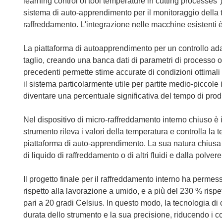
learning control of tool temperature in cutting processes")
sistema di auto-apprendimento per il monitoraggio della 
raffreddamento. L'integrazione nelle macchine esistenti è
La piattaforma di autoapprendimento per un controllo adat
taglio, creando una banca dati di parametri di processo ot
precedenti permette stime accurate di condizioni ottimali
il sistema particolarmente utile per partite medio-piccole 
diventare una percentuale significativa del tempo di prod
Nel dispositivo di micro-raffreddamento interno chiuso è 
strumento rileva i valori della temperatura e controlla la
piattaforma di auto-apprendimento. La sua natura chiusa
di liquido di raffreddamento o di altri fluidi e dalla polvere
Il progetto finale per il raffreddamento interno ha perme
rispetto alla lavorazione a umido, e a più del 230 % risp
pari a 20 gradi Celsius. In questo modo, la tecnologia d
durata dello strumento e la sua precisione, riducendo i co