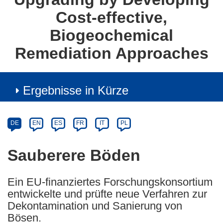
Cost-effective,
Biogeochemical
Remediation Approaches
Ergebnisse in Kürze
Article
Category
Article
DE
EN
ES
FR
IT
PL
available
in
Sauberere Böden
the
following
Ein EU-finanziertes Forschungskonsortium
languages:
entwickelte und prüfte neue Verfahren zur
Dekontamination und Sanierung von
Bösen.