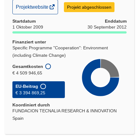
(öffnet
Projektwebsite
Projekt abgeschlossen
in
Startdatum
neuem
Enddatum
1 Oktober 2009
30 September 2012
Fenster)
Finanziert unter
Specific Programme "Cooperation": Environment
(including Climate Change)
Gesamtkosten
€ 4 509 946,65
EU-Beitrag
€ 3 394 869,25
Koordiniert durch
FUNDACION TECNALIA RESEARCH & INNOVATION
Spain