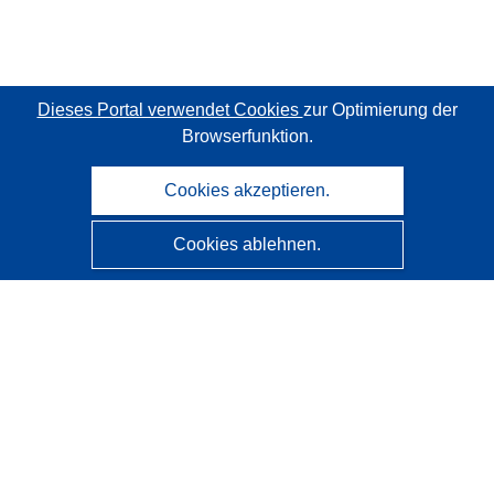
Dieses Portal verwendet Cookies
zur Optimierung der
Browserfunktion.
Cookies akzeptieren.
Cookies ablehnen.
CORDIS - Forschungsergebnisse der EU
Diese Website wird vom
Amt für Veröffentlichungen der
Europäischen Union
verwaltet.
Barrierefreiheit
Halbautomatische Projektklassifizierung - Hinweis zur
Erklärbarkeit