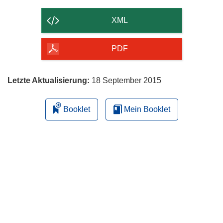
Inhalt
der
XML
Seite
herunterladen
PDF
Letzte Aktualisierung:
18 September 2015
Booklet
Mein Booklet