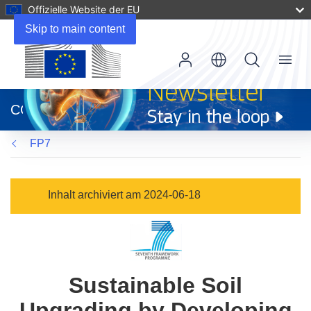
Offizielle Website der EU
Skip to main content
Menu
(öffnet
in
CORDIS
neuem
Fenster)
FP7
Inhalt archiviert am 2024-06-18
Sustainable Soil
Upgrading by Developing