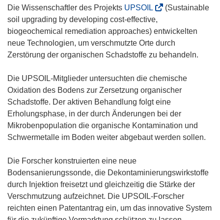
(
Die Wissenschaftler des Projekts
UPSOIL
(Sustainable
ö
soil upgrading by developing cost-effective,
f
biogeochemical remediation approaches) entwickelten
f
neue Technologien, um verschmutzte Orte durch
n
Zerstörung der organischen Schadstoffe zu behandeln.
e
t
Die UPSOIL-Mitglieder untersuchten die chemische
i
Oxidation des Bodens zur Zersetzung organischer
n
Schadstoffe. Der aktiven Behandlung folgt eine
n
Erholungsphase, in der durch Änderungen bei der
e
Mikrobenpopulation die organische Kontamination und
u
Schwermetalle im Boden weiter abgebaut werden sollen.
e
m
Die Forscher konstruierten eine neue
F
Bodensanierungssonde, die Dekontaminierungswirkstoffe
e
durch Injektion freisetzt und gleichzeitig die Stärke der
n
Verschmutzung aufzeichnet. Die UPSOIL-Forscher
s
reichten einen Patentantrag ein, um das innovative System
t
für die zukünftige Vermarktung schützen zu lassen.