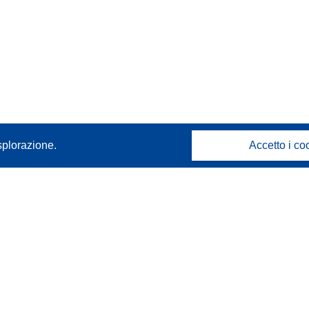
splorazione.
Accetto i co
Contattaci
Contatta il nostro Help Desk
FAQ: domande frequenti
(e relative risposte)