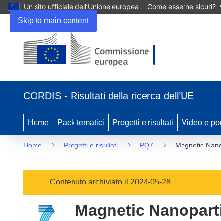
Un sito ufficiale dell’Unione europea
Come esserne sicuri?
Skip to main content
(si
apre
CORDIS - Risultati della ricerca dell’UE
in
una
nuova
Home
Pack tematici
Progetti e risultati
Video e po
finestra)
Home
Progetti e risultati
PQ7
Magnetic Nanop
Contenuto archiviato il 2024-05-28
Magnetic Nanoparti