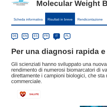
Molecular Weight 
Scheda informativa
Risultati in breve
Rendicontazione
Article
Category
Article
DE
EN
ES
FR
IT
PL
available
in
Per una diagnosi rapida e 
the
following
Gli scienziati hanno sviluppato una nuova
languages:
rendimento di numerosi biomarcatori di var
direttamente i campioni biologici, che sta
commerciale.
SALUTE