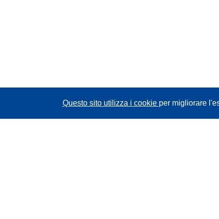
Questo sito utilizza i cookie
per migliorare l'e
CORDIS - Risultati della ricerca dell’UE
Questo sito web è gestito dall'
Ufficio delle
pubblicazioni dell'Unione europea