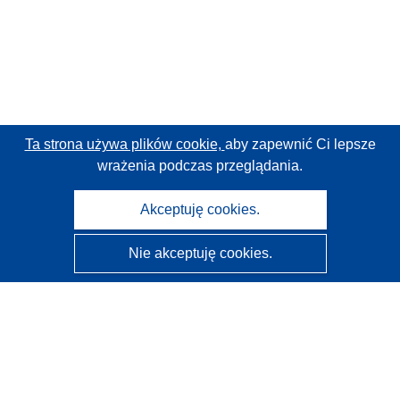
Ta strona używa plików cookie,
aby zapewnić Ci lepsze
wrażenia podczas przeglądania.
Akceptuję cookies.
Nie akceptuję cookies.
CORDIS - Wyniki badań wspieranych przez UE
Administratorem tej strony internetowej jest
Urząd
Publikacji Unii Europejskiej
Dostępność