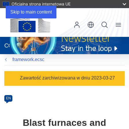
Oficjalna strona internetowa UE
Skip to main content
Menu
(odnośnik
otworzy
CORDIS
się
w
framework.ecsc
nowym
oknie)
Programme
Zawartość zarchiwizowana w dniu 2023-03-27
Category
Article
EN
available
in
the
Blast furnaces and
following