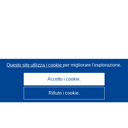
Questo sito utilizza i cookie
per migliorare l'esplorazione.
Accetto i cookie.
Rifiuto i cookie.
CORDIS - Risultati della ricerca dell’UE
Questo sito web è gestito dall'
Ufficio delle pubblicazioni
dell'Unione europea