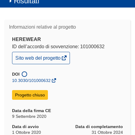
Risultati
Informazioni relative al progetto
HEREWEAR
ID dell’accordo di sovvenzione: 101000632
(si
Sito web del progetto
apre
in
una
DOI
nuova
10.3030/101000632
finestra)
Progetto chiuso
Data della firma CE
9 Settembre 2020
Data di avvio
Data di completamento
1 Ottobre 2020
31 Ottobre 2024