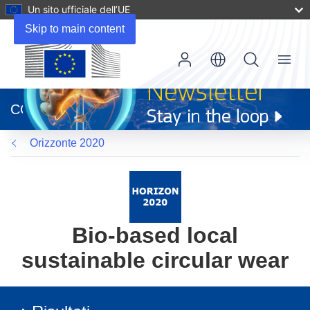
Un sito ufficiale dell’UE
Skip to main content
Menu
(si
apre
CORDIS
in
una
Orizzonte 2020
nuova
finestra)
Bio-based local
sustainable circular wear