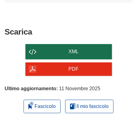
Scarica
Scarica
il
contenuto
XML
della
pagina
PDF
Ultimo aggiornamento:
11 Novembre 2025
Fascicolo
Il mio fascicolo