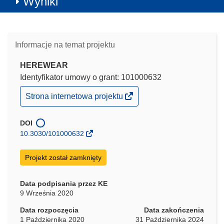
Wyniki
Informacje na temat projektu
HEREWEAR
Identyfikator umowy o grant: 101000632
(odnośnik
Strona internetowa projektu
otworzy
się
w
DOI
nowym
10.3030/101000632
oknie)
Projekt został zamknięty
Data podpisania przez KE
9 Września 2020
Data rozpoczęcia
Data zakończenia
1 Października 2020
31 Października 2024