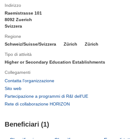
Indirizzo
Raemistrasse 101
8092 Zuerich
Svizzera
Regione
Schweiz/Suisse/Svizzera
Zürich
Zürich
Tipo di attività
Higher or Secondary Education Establishments
Collegamenti
(si
Contatta l’organizzazione
apre
(si
Sito web
in
apre
(si
Partecipazione a programmi di R&I dell'UE
una
in
apre
(si
Rete di collaborazione HORIZON
nuova
una
in
apre
finestra)
nuova
una
in
finestra)
nuova
Beneficiari (1)
una
finestra)
nuova
finestra)