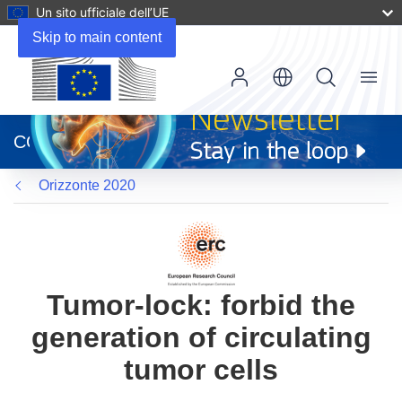
Un sito ufficiale dell’UE
Skip to main content
Menu
(si
apre
CORDIS
in
una
Orizzonte 2020
nuova
finestra)
Tumor-lock: forbid the
generation of circulating
tumor cells