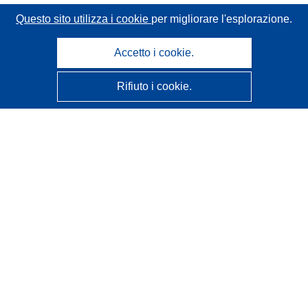
Questo sito utilizza i cookie
per migliorare l'esplorazione.
Accetto i cookie.
Rifiuto i cookie.
CORDIS - Risultati della ricerca dell’UE
Questo sito web è gestito dall'
Ufficio delle pubblicazioni
dell'Unione europea
Accessibilità
Classificazione semi-automatica dei progetti - Informativa
sulla spiegabilità
Contattaci