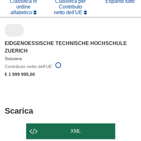
Classifica in
Classifica per
Espandi tutto
ordine
Contributo
alfabetico
netto dell'UE
EIDGENOESSISCHE TECHNISCHE HOCHSCHULE
ZUERICH
Svizzera
Contributo netto dell'UE
€ 1 999 995,00
Scarica
Scarica
il
contenuto
XML
della