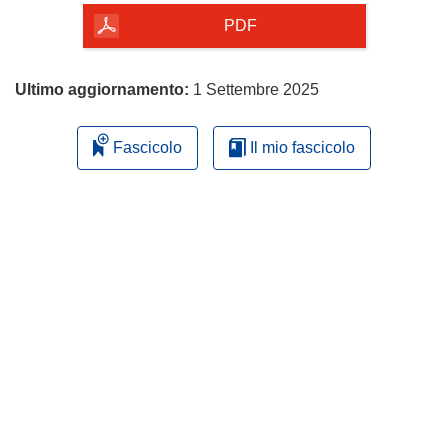
pagina
PDF
Ultimo aggiornamento:
1 Settembre 2025
Fascicolo
Il mio fascicolo