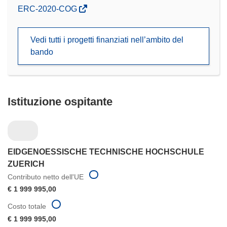
(si
ERC-2020-COG
apre
in
Vedi tutti i progetti finanziati nell’ambito del
una
bando
nuova
finestra)
Istituzione ospitante
EIDGENOESSISCHE TECHNISCHE HOCHSCHULE
ZUERICH
Contributo netto dell'UE
€ 1 999 995,00
Costo totale
€ 1 999 995,00