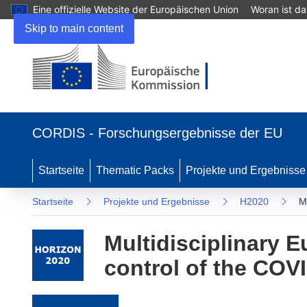
Eine offizielle Website der Europäischen Union
Woran ist d
Skip to main content
(öffnet in neuem Fenster)
CORDIS - Forschungsergebnisse der EU
Startseite
Thematic Packs
Projekte und Ergebnisse
Startseite
Projekte und Ergebnisse
H2020
M
Multidisciplinary 
control of the COV