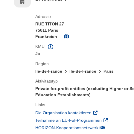
Adresse
RUE TITON 27
75011 Paris
Frankreich
KMU
Ja
Region
Ile-de-France
Ile-de-France
Paris
Aktivitätstyp
Private for-profit entities (excluding Higher or 
Education Establishments)
Links
(öffnet in neuem Fens
Die Organisation kontaktieren
(öffnet in neuem
Teilnahme an EU-FuI-Programmen
(öffnet in neuem 
HORIZON-Kooperationsnetzwerk