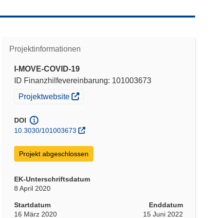
Projektinformationen
I-MOVE-COVID-19
ID Finanzhilfevereinbarung: 101003673
(öffnet in neuem Fenster)
Projektwebsite
DOI
10.3030/101003673
Projekt abgeschlossen
EK-Unterschriftsdatum
8 April 2020
Startdatum
Enddatum
16 März 2020
15 Juni 2022