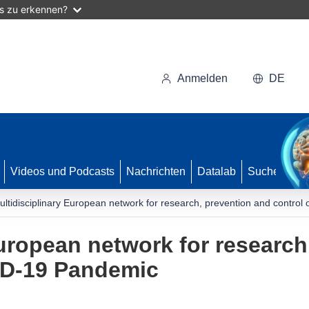
as zu erkennen?
Anmelden
DE
Videos und Podcasts
Nachrichten
Datalab
Suche
ultidisciplinary European network for research, prevention and contro
European network for research
ID-19 Pandemic