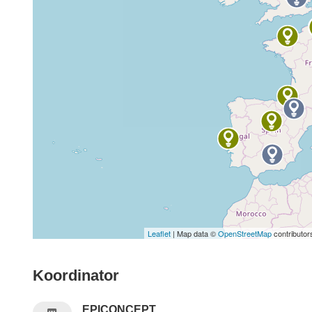
Leaflet
| Map data ©
OpenStreetMap
contributor
Koordinator
EPICONCEPT