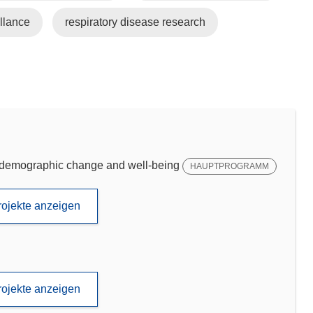
illance
respiratory disease research
emographic change and well-being
HAUPTPROGRAMM
rojekte anzeigen
rojekte anzeigen