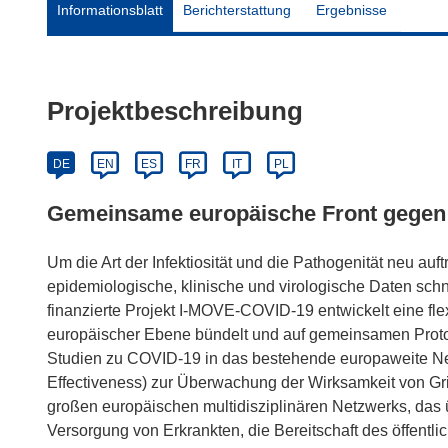
Informationsblatt
Berichterstattung
Ergebnisse
Projektbeschreibung
DE
EN
ES
FR
IT
PL
Gemeinsame europäische Front gegen
Um die Art der Infektiosität und die Pathogenität neu a
epidemiologische, klinische und virologische Daten sch
finanzierte Projekt I-MOVE-COVID-19 entwickelt eine fl
europäischer Ebene bündelt und auf gemeinsamen Proto
Studien zu COVID-19 in das bestehende europaweite Ne
Effectiveness) zur Überwachung der Wirksamkeit von Grip
großen europäischen multidisziplinären Netzwerks, das üb
Versorgung von Erkrankten, die Bereitschaft des öffen