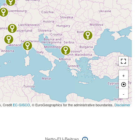
+
-
s, Credit
EC-GISCO
, © EuroGeographics for the administrative boundaries,
Disclaimer
Netto-EU-Beitrag