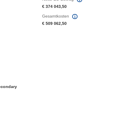
€ 374 043,50
Gesamtkosten
€ 509 062,50
Secondary
ter)
 Fenster)
Fenster)