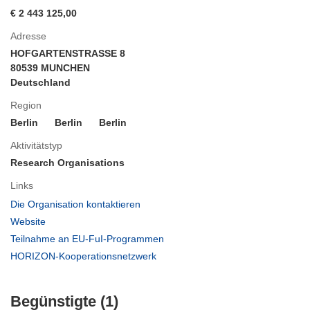
€ 2 443 125,00
Adresse
HOFGARTENSTRASSE 8
80539 MUNCHEN
Deutschland
Region
Berlin
Berlin
Berlin
Aktivitätstyp
Research Organisations
Links
(öffnet
Die Organisation kontaktieren
in
(öffnet
Website
neuem
in
(öffnet
Teilnahme an EU-FuI-Programmen
Fenster)
neuem
in
(öffnet
HORIZON-Kooperationsnetzwerk
Fenster)
neuem
in
Fenster)
neuem
Begünstigte (1)
Fenster)