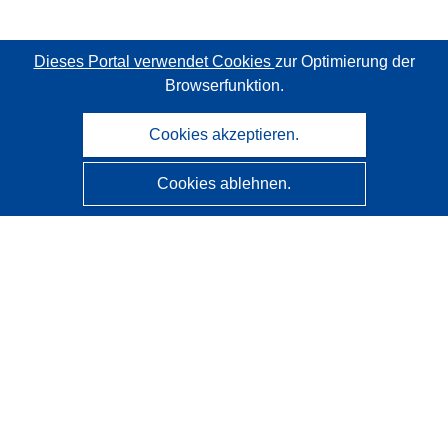
Dieses Portal verwendet Cookies
zur Optimierung der
Browserfunktion.
Cookies akzeptieren.
Cookies ablehnen.
CORDIS - Forschungsergebnisse der EU
Diese Website wird vom
Amt für Veröffentlichungen der
Europäischen Union
verwaltet.
Barrierefreiheit
Halbautomatische Projektklassifizierung - Hinweis zur
Erklärbarkeit