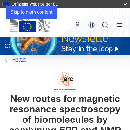
Offizielle Website der EU
Skip to main content
Menu
(öffnet
in
CORDIS
neuem
Fenster)
H2020
New routes for magnetic
resonance spectroscopy
of biomolecules by