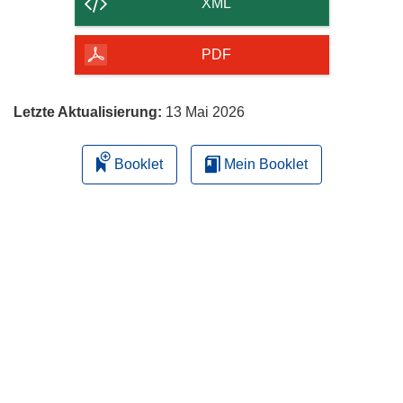
XML
Seite
herunterladen
PDF
Letzte Aktualisierung:
13 Mai 2026
Booklet
Mein Booklet