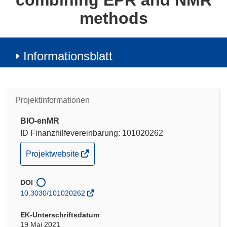
combining EPR and NMR
methods
Informationsblatt
Projektinformationen
BIO-enMR
ID Finanzhilfevereinbarung: 101020262
(öffnet
Projektwebsite
in
neuem
DOI
Fenster)
10.3030/101020262
EK-Unterschriftsdatum
19 Mai 2021