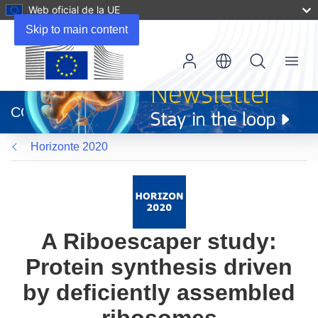
Web oficial de la UE
Skip to main content
Menu
(se
abrirá
CORDIS
en
una
Horizonte 2020
nueva
ventana)
A Riboescaper study:
Protein synthesis driven
by deficiently assembled