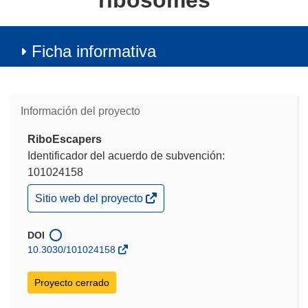
ribosomes
Ficha informativa
Información del proyecto
RiboEscapers
Identificador del acuerdo de subvención:
101024158
(se
Sitio web del proyecto
abrirá
en
una
DOI
nueva
10.3030/101024158
ventana)
Proyecto cerrado