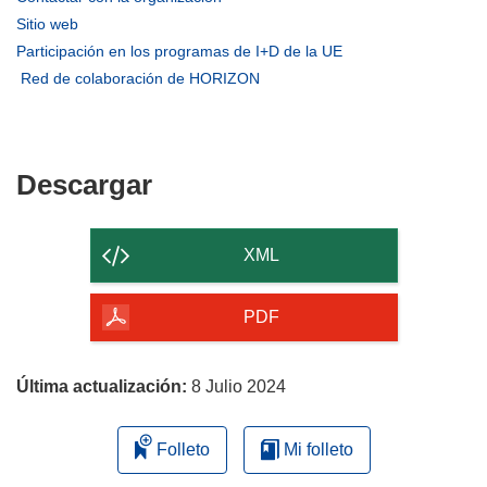
abrirá
(se
Sitio web
en
abrirá
(se
Participación en los programas de I+D de la UE
una
en
abrirá
(se
Red de colaboración de HORIZON
nueva
una
en
abrirá
ventana)
nueva
una
en
ventana)
nueva
una
ventana)
nueva
Descargar
Descargar
ventana)
el
contenido
XML
de
la
PDF
página
Última actualización:
8 Julio 2024
Folleto
Mi folleto