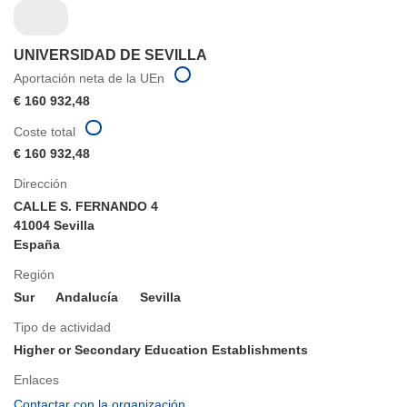
UNIVERSIDAD DE SEVILLA
Aportación neta de la UEn
€ 160 932,48
Coste total
€ 160 932,48
Dirección
CALLE S. FERNANDO 4
41004 Sevilla
España
Región
Sur
Andalucía
Sevilla
Tipo de actividad
Higher or Secondary Education Establishments
Enlaces
(se
Contactar con la organización