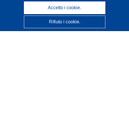
Accetto i cookie.
Rifiuto i cookie.
CORDIS - Risultati della ricerca dell’UE
Questo sito web è gestito dall'
Ufficio delle pubblicazioni
dell'Unione europea
Accessibilità
Classificazione semi-automatica dei progetti - Informativa
sulla spiegabilità
Contattaci
Contatta il nostro Help Desk
FAQ: domande frequenti
(e relative risposte)