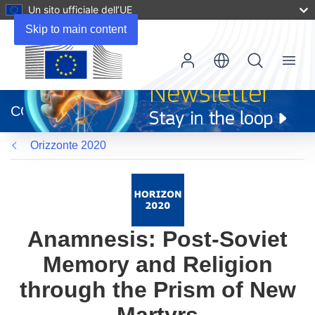
Un sito ufficiale dell’UE
Skip to main content
Menu
(si
apre
CORDIS
in
una
Orizzonte 2020
nuova
finestra)
Anamnesis: Post-Soviet
Memory and Religion
through the Prism of New