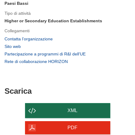
Paesi Bassi
Tipo di attività
Higher or Secondary Education Establishments
Collegamenti
(si
Contatta l’organizzazione
apre
(si
Sito web
in
apre
(si
Partecipazione a programmi di R&I dell'UE
una
in
apre
(si
Rete di collaborazione HORIZON
nuova
una
in
apre
finestra)
nuova
una
in
finestra)
nuova
una
finestra)
nuova
Scarica
Scarica
finestra)
il
contenuto
XML
della
pagina
PDF