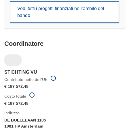
in
Vedi tutti i progetti finanziati nell’ambito del
una
bando
nuova
finestra)
Coordinatore
STICHTING VU
Contributo netto dell'UE
€ 187 572,48
Costo totale
€ 187 572,48
Indirizzo
DE BOELELAAN 1105
1081 HV Amsterdam