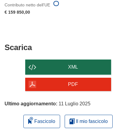
Contributo netto dell'UE
€ 159 850,00
Scarica
Scarica
il
contenuto
XML
della
pagina
PDF
Ultimo aggiornamento:
11 Luglio 2025
Fascicolo
Il mio fascicolo