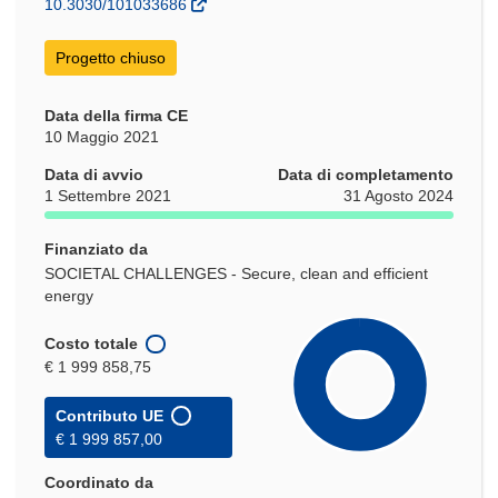
10.3030/101033686
finestra)
nuova
nuova
finestra)
finestra)
Progetto chiuso
Data della firma CE
10 Maggio 2021
Data di avvio
Data di completamento
1 Settembre 2021
31 Agosto 2024
Finanziato da
SOCIETAL CHALLENGES - Secure, clean and efficient
energy
Costo totale
€ 1 999 858,75
Contributo UE
€ 1 999 857,00
Coordinato da