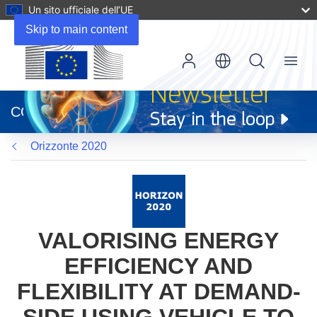
Un sito ufficiale dell’UE
Skip to main content
Menu
(si
apre
CORDIS
in
una
Orizzonte 2020
nuova
finestra)
VALORISING ENERGY
EFFICIENCY AND
FLEXIBILITY AT DEMAND-