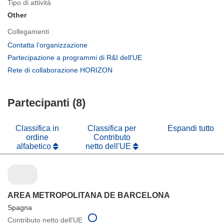
Tipo di attività
Other
Collegamenti
(si
Contatta l’organizzazione
apre
(si
Partecipazione a programmi di R&I dell'UE
in
apre
(si
Rete di collaborazione HORIZON
una
in
apre
nuova
una
in
finestra)
nuova
Partecipanti (8)
una
finestra)
nuova
finestra)
Classifica in
Classifica per
Espandi tutto
ordine
Contributo
alfabetico
netto dell'UE
AREA METROPOLITANA DE BARCELONA
Spagna
Contributo netto dell'UE