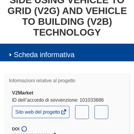
SIDE USING VEHICLE TO
GRID (V2G) AND VEHICLE
TO BUILDING (V2B)
TECHNOLOGY
Scheda informativa
Informazioni relative al progetto
V2Market
ID dell’accordo di sovvenzione: 101033686
(si
(si
(si
Sito web del progetto
apre
apre
apre
in
in
in
una
DOI
nuova
una
una