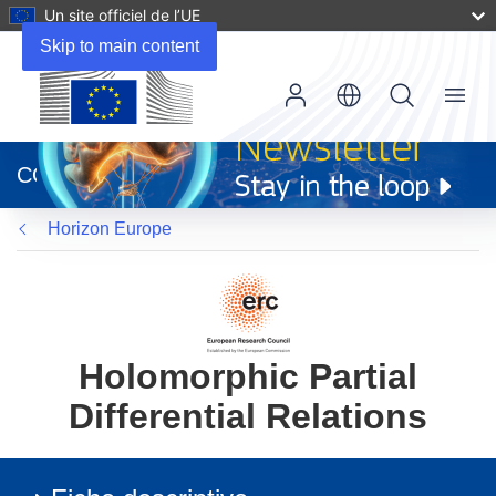
Un site officiel de l’UE
Skip to main content
Menu
(s’ouvre
dans
CORDIS
une
nouvelle
Horizon Europe
fenêtre)
Holomorphic Partial
Differential Relations