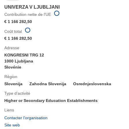
UNIVERZA V LJUBLJANI
Contribution nette de l'UE
€ 1 166 282,50
Coût total
€ 1 166 282,50
Adresse
KONGRESNI TRG 12
1000 Ljubljana
Slovénie
Région
Slovenija
Zahodna Slovenija
Osrednjeslovenska
Type d’activité
Higher or Secondary Education Establishments
Liens
(s’ouvre
Contacter l’organisation
dans
(s’ouvre
Site web