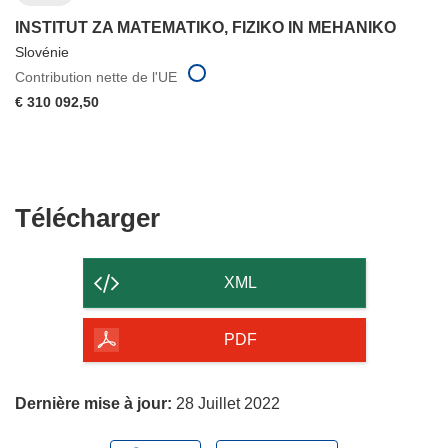
INSTITUT ZA MATEMATIKO, FIZIKO IN MEHANIKO
Slovénie
Contribution nette de l'UE
€ 310 092,50
Télécharger
Télécharger
le
contenu
XML
de
la
PDF
page
Dernière mise à jour:
28 Juillet 2022