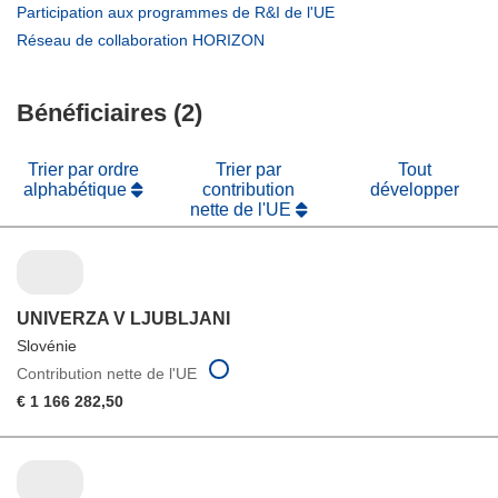
une
dans
(s’ouvre
Participation aux programmes de R&I de l'UE
nouvelle
une
dans
(s’ouvre
Réseau de collaboration HORIZON
fenêtre)
nouvelle
une
dans
fenêtre)
nouvelle
une
fenêtre)
Bénéficiaires (2)
nouvelle
fenêtre)
Trier par ordre
Trier par
Tout
alphabétique
contribution
développer
nette de l'UE
UNIVERZA V LJUBLJANI
Slovénie
Contribution nette de l'UE
€ 1 166 282,50