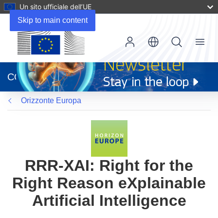
Un sito ufficiale dell’UE
Skip to main content
Menu
(si
apre
CORDIS
in
una
Orizzonte Europa
nuova
finestra)
RRR-XAI: Right for the
Right Reason eXplainable
Artificial Intelligence