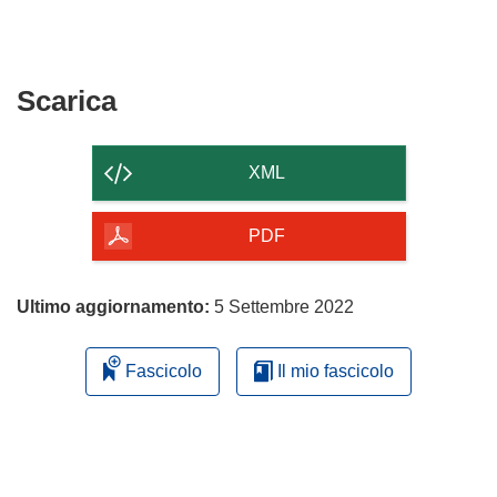
Scarica
Scarica
il
contenuto
XML
della
pagina
PDF
Ultimo aggiornamento:
5 Settembre 2022
Fascicolo
Il mio fascicolo