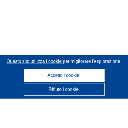
Questo sito utilizza i cookie
per migliorare l'esplorazione.
Accetto i cookie.
Rifiuto i cookie.
CORDIS - Risultati della ricerca dell’UE
Questo sito web è gestito dall'
Ufficio delle pubblicazioni
dell'Unione europea