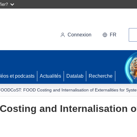
ier?
Rec
Connexion
FR
déos et podcasts
Actualités
Datalab
Recherche
OODCoST: FOOD Costing and Internalisation of Externalities for Syste
ting and Internalisation of 