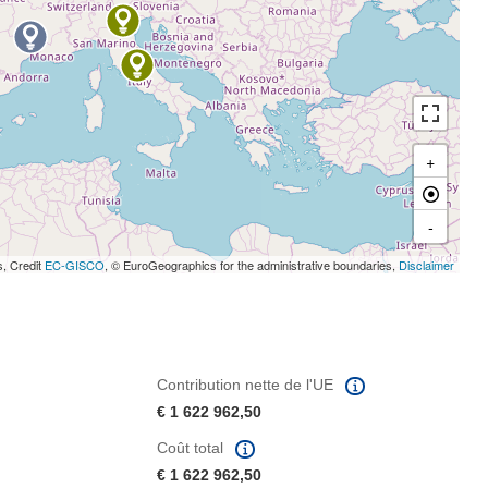
+
-
s, Credit
EC-GISCO
, © EuroGeographics for the administrative boundaries,
Disclaimer
Contribution nette de l'UE
€ 1 622 962,50
Coût total
€ 1 622 962,50