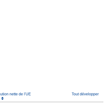
fenêtre)
re dans une nouvelle fenêtre)
e nouvelle fenêtre)
bution nette de l'UE
Tout développer