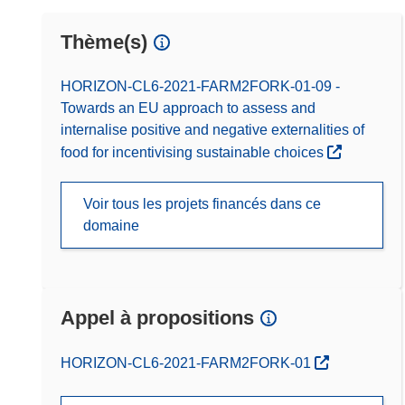
Thème(s)
HORIZON-CL6-2021-FARM2FORK-01-09 -
Towards an EU approach to assess and
internalise positive and negative externalities of
food for incentivising sustainable choices
Voir tous les projets financés dans ce
domaine
Appel à propositions
(s’ouvre dans une nouvelle fenêtre)
HORIZON-CL6-2021-FARM2FORK-01