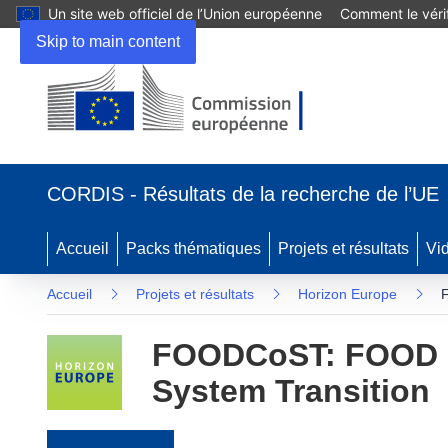
Un site web officiel de l’Union européenne
Comment le vérif
Skip to main content
(s’ouvre dans une nouvelle fenêtre)
CORDIS - Résultats de la recherche de l’UE
Accueil
Packs thématiques
Projets et résultats
Vi
Accueil
Projets et résultats
Horizon Europe
F
FOODCoST: FOOD Cos
System Transition